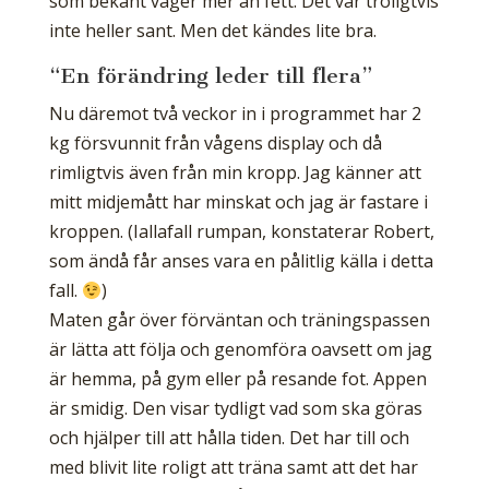
som bekant väger mer än fett. Det var troligtvis
inte heller sant. Men det kändes lite bra.
“En förändring leder till flera”
Nu däremot två veckor in i programmet har 2
kg försvunnit från vågens display och då
rimligtvis även från min kropp. Jag känner att
mitt midjemått har minskat och jag är fastare i
kroppen. (Iallafall rumpan, konstaterar Robert,
som ändå får anses vara en pålitlig källa i detta
fall.
)
Maten går över förväntan och träningspassen
är lätta att följa och genomföra oavsett om jag
är hemma, på gym eller på resande fot. Appen
är smidig. Den visar tydligt vad som ska göras
och hjälper till att hålla tiden. Det har till och
med blivit lite roligt att träna samt att det har