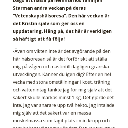
Dags att hälsa på hemma hos familjen
Starman andra veckan på deras
“Vetenskapshälsoresa”. Den här veckan är
det Kristin själv som ger oss en
uppdatering. Häng på, det här är verkligen
så häftigt att få följa!
-Även om vikten inte är det avgörande på den
här hälsoresan så är det förföriskt att ställa
mig på vågen och nästintill dagligen granska
utvecklingen. Känner du igen dig? Efter en hel
vecka med stora omställningar i kost, träning
och vattenintag tänkte jag för mig själv att det
säkert skulle märkas minst 1 kg. Det gjorde det
inte. Jag var snarare upp två hekto. Jag intalade
mig själv att det säkert var en massa
muskelmassa som tagit plats i min kropp och