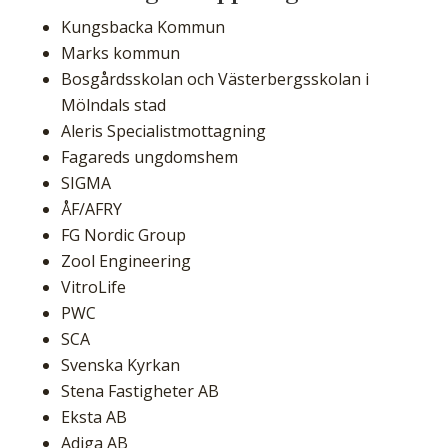
Kungsbacka Kommun
Marks kommun
Bosgårdsskolan och Västerbergsskolan i
Mölndals stad
Aleris Specialistmottagning
Fagareds ungdomshem
SIGMA
ÅF/AFRY
FG Nordic Group
Zool Engineering
VitroLife
PWC
SCA
Svenska Kyrkan
Stena Fastigheter AB
Eksta AB
Adiga AB