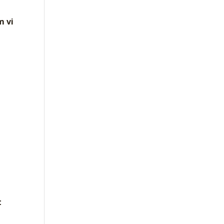
m vi
t