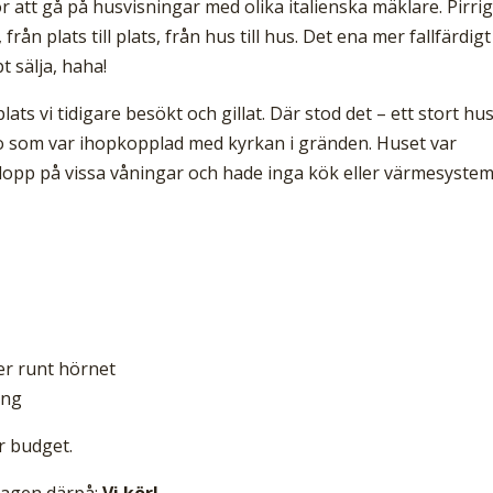
 för att gå på husvisningar med olika italienska mäklare. Pirri
från plats till plats, från hus till hus. Det ena mer fallfärdig
t sälja, haha!
lats vi tidigare besökt och gillat. Där stod det – ett stort hu
 som var ihopkopplad med kyrkan i gränden. Huset var
vlopp på vissa våningar och hade inga kök eller värmesystem
er runt hörnet
ing
r budget.
dagen därpå:
Vi kör!