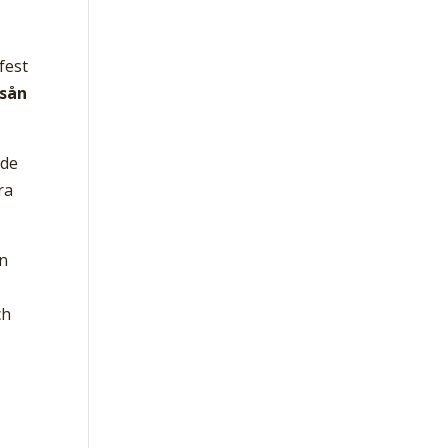
fest
 sån
ade
ra
en
ch