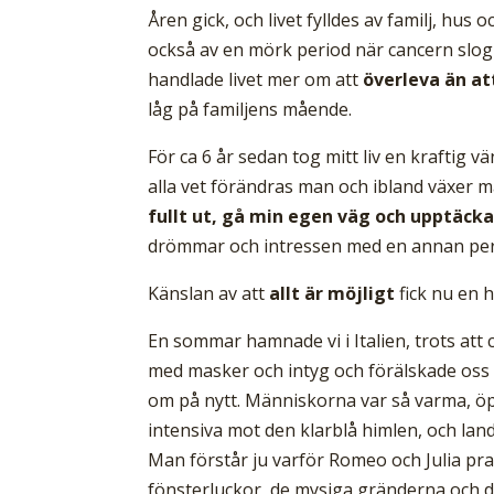
Åren gick, och livet fylldes av familj, hu
också av en mörk period när cancern slo
handlade livet mer om att
överleva än at
låg på familjens mående.
För ca 6 år sedan tog mitt liv en kraftig v
alla vet förändras man och ibland växer ma
fullt ut, gå min egen väg och upptäcka
drömmar och intressen med en annan pers
Känslan av att
allt är möjligt
fick nu en h
En sommar hamnade vi i Italien, trots att
med masker och intyg och förälskade oss to
om på nytt. Människorna var så varma, 
intensiva mot den klarblå himlen, och lan
Man förstår ju varför Romeo och Julia pra
fönsterluckor, de mysiga gränderna och d