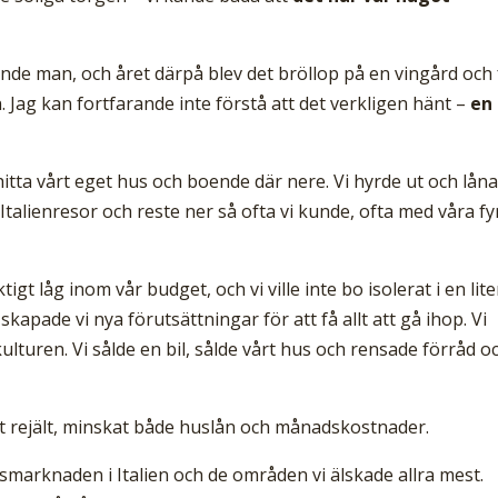
rande man, och året därpå blev det bröllop på en vingård och 
. Jag kan fortfarande inte förstå att det verkligen hänt –
en
hitta vårt eget hus och boende där nere. Vi hyrde ut och lån
Italienresor och reste ner så ofta vi kunde, ofta med våra fy
tigt låg inom vår budget, och vi ville inte bo isolerat i en lit
kapade vi nya förutsättningar för att få allt att gå ihop. Vi
ulturen. Vi sålde en bil, sålde vårt hus och rensade förråd o
at rejält, minskat både huslån och månadskostnader.
smarknaden i Italien och de områden vi älskade allra mest.