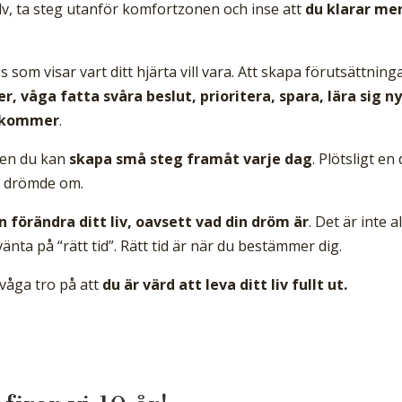
älv, ta steg utanför komfortzonen och inse att
du klarar me
som visar vart ditt hjärta vill vara. Att skapa förutsättning
, våga fatta svåra beslut, prioritera, spara, lära sig ny
n kommer
.
 men du kan
skapa små steg framåt varje dag
. Plötsligt en
ra drömde om.
n förändra ditt liv, oavsett vad din dröm är
. Det är inte al
vänta på “rätt tid”. Rätt tid är när du bestämmer dig.
 våga tro på att
du är värd att leva ditt liv fullt ut.