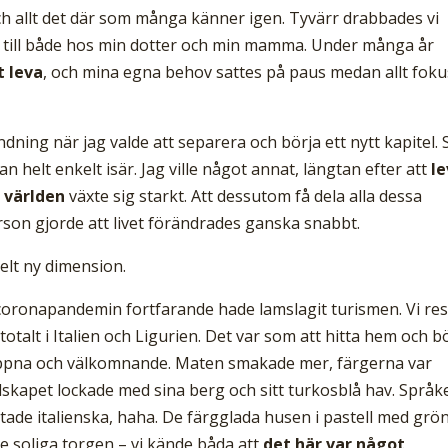
s och allt det där som många känner igen. Tyvärr drabbades vi
g till både hos min dotter och min mamma. Under många år
t leva
, och mina egna behov sattes på paus medan allt foku
ändning när jag valde att separera och börja ett nytt kapitel.
n helt enkelt isär. Jag ville något annat, längtan efter att
l
 världen
växte sig starkt. Att dessutom få dela alla dessa
on gjorde att livet förändrades ganska snabbt.
elt ny dimension.
 coronapandemin fortfarande hade lamslagit turismen. Vi re
talt i Italien och Ligurien. Det var som att hitta hem och b
öppna och välkomnande. Maten smakade mer, färgerna var
dskapet lockade med sina berg och sitt turkosblå hav. Språk
tade italienska, haha. De färgglada husen i pastell med grö
e soliga torgen – vi kände båda att
det här var något