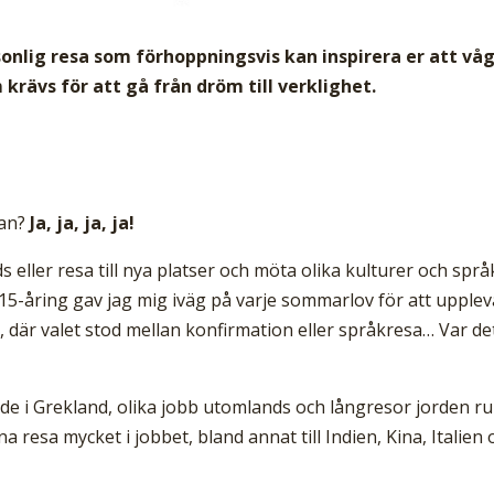
rsonlig resa som förhoppningsvis kan inspirera er att vå
 krävs för att gå från dröm till verklighet.
san?
Ja, ja, ja, ja!
ller resa till nya platser och möta olika kulturer och språ
 15-åring gav jag mig iväg på varje sommarlov för att upplev
 där valet stod mellan konfirmation eller språkresa… Var de
e i Grekland, olika jobb utomlands och långresor jorden ru
resa mycket i jobbet, bland annat till Indien, Kina, Italien 