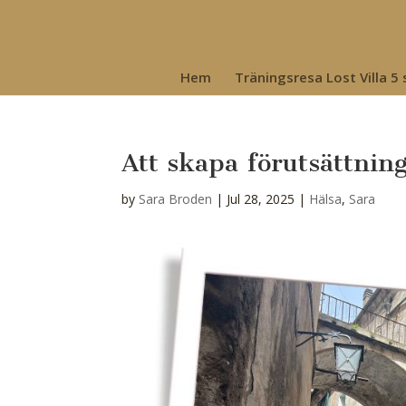
Hem
Träningsresa Lost Villa 5
Att skapa förutsättnin
by
Sara Broden
|
Jul 28, 2025
|
Hälsa
,
Sara