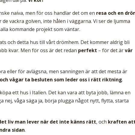
kanske naiva, men för oss handlar det om en
resa och en drö
er de vackra golven, inte hålen i väggarna. Vi ser de ljumma
er alla kommande projekt som väntar.
lats och detta hus till vårt drömhem. Det kommer aldrig bli
jobb kvar. Men för oss är det redan
perfekt
– för det är
vår
tora eller för avlägsna, men sanningen är att det mesta är
ch vågar ta besluten som leder oss i rätt riktning
.
öpa ett hus i Italien. Det kan vara att byta jobb, lämna en
 nej, våga säga ja, börja plugga något nytt, flytta, starta
et liv man lever när det inte känns rätt
, och
kraften at
ndra sidan
.