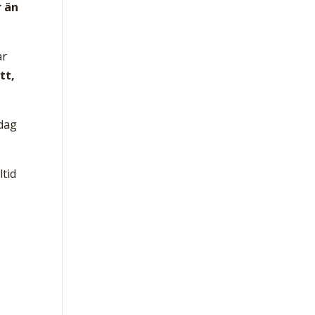
r än
ar
tt,
 dag
ltid