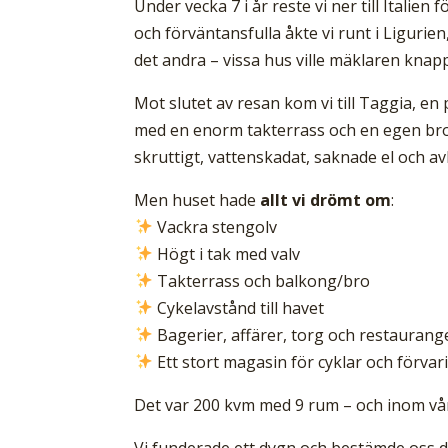
Under vecka 7 i år reste vi ner till Italien
och förväntansfulla åkte vi runt i Ligurien, 
det andra – vissa hus ville mäklaren knapp
Mot slutet av resan kom vi till Taggia, en p
med en enorm takterrass och en egen bro
skruttigt, vattenskadat, saknade el och a
Men huset hade
allt vi drömt om
:
Vackra stengolv
Högt i tak med valv
Takterrass och balkong/bro
Cykelavstånd till havet
Bagerier, affärer, torg och restaurang
Ett stort magasin för cyklar och förvar
Det var 200 kvm med 9 rum – och inom vå
Vi funderade ett dygn och bestämde oss 