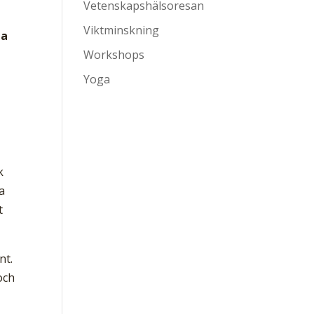
Vetenskapshälsoresan
Viktminskning
ga
Workshops
Yoga
k
a
t
nt.
och