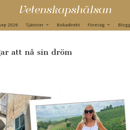
 sep 2026
Tjänster
Bokadirekt
Företag
Blog
gar att nå sin dröm