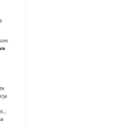
s
 Som
eva
ste
örja
et…
na