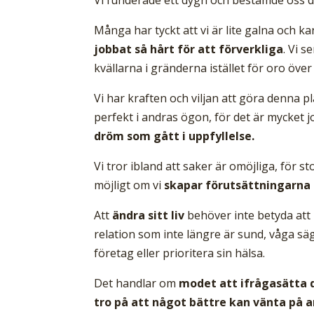
Många har tyckt att vi är lite galna och 
jobbat så hårt för att förverkliga
. Vi s
kvällarna i gränderna istället för oro öv
Vi har kraften och viljan att göra denna p
perfekt i andras ögon, för det är mycket 
dröm som gått i uppfyllelse.
Vi tror ibland att saker är omöjliga, för s
möjligt om vi
skapar förutsättningarna o
Att
ändra sitt liv
behöver inte betyda att k
relation som inte längre är sund, våga säga
företag eller prioritera sin hälsa.
Det handlar om
modet att ifrågasätta d
tro på att något bättre kan vänta på a