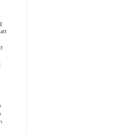
g
 att
tt
g
h
n
en