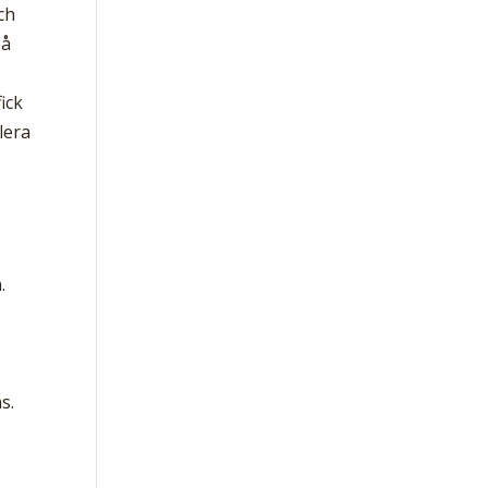
ch
på
ick
lera
.
s.