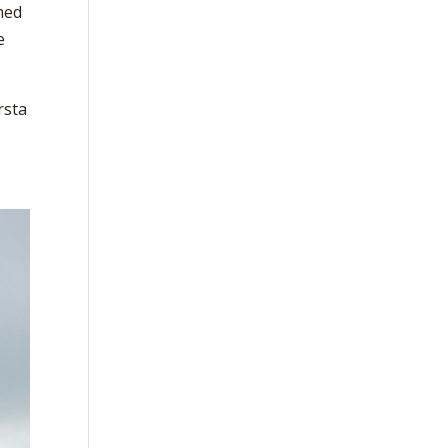
med
e
rsta