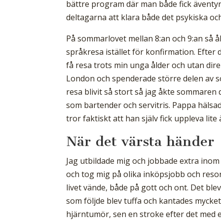
bättre program där man både fick äventy
deltagarna att klara både det psykiska o
På sommarlovet mellan 8:an och 9:an så åkt
språkresa istället för konfirmation. Efter 
få resa trots min unga ålder och utan dir
London och spenderade större delen av so
resa blivit så stort så jag åkte sommaren d
som bartender och servitris. Pappa hälsade
tror faktiskt att han själv fick uppleva li
När det värsta händer
Jag utbildade mig och jobbade extra inom
och tog mig på olika inköpsjobb och reso
livet vände, både på gott och ont. Det blev
som följde blev tuffa och kantades mycket 
hjärntumör, sen en stroke efter det med 