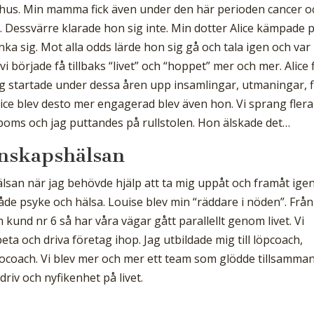
ukhus. Min mamma fick även under den här perioden cancer o
Dessvärre klarade hon sig inte. Min dotter Alice kämpade 
ka sig. Mot alla odds lärde hon sig gå och tala igen och var
i började få tillbaks “livet” och “hoppet” mer och mer. Alice f
Jag startade under dessa åren upp insamlingar, utmaningar, f
lice blev desto mer engagerad blev även hon. Vi sprang flera
 poms och jag puttandes på rullstolen. Hon älskade det…
nskapshälsan
san när jag behövde hjälp att ta mig uppåt och framåt igen
e psyke och hälsa. Louise blev min “räddare i nöden”. Från
kund nr 6 så har våra vägar gått parallellt genom livet. Vi
ta och driva företag ihop. Jag utbildade mig till löpcoach,
socoach. Vi blev mer och mer ett team som glödde tillsamman
driv och nyfikenhet på livet.