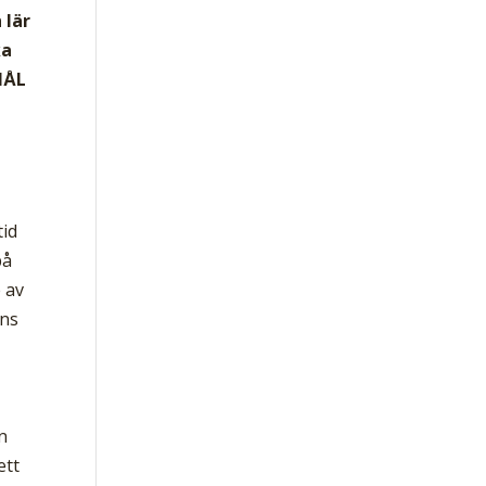
 lär
ka
MÅL
tid
på
e av
ans
n
ett