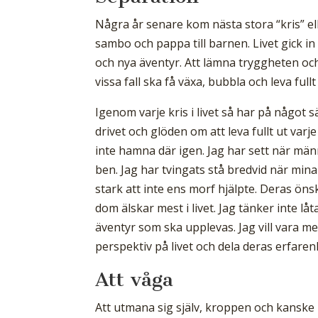
Några år senare kom nästa stora “kris” el
sambo och pappa till barnen. Livet gick in 
och nya äventyr. Att lämna tryggheten och 
vissa fall ska få växa, bubbla och leva full
Igenom varje kris i livet så har på något
drivet och glöden om att leva fullt ut varje
inte hamna där igen. Jag har sett när männ
ben. Jag har tvingats stå bredvid när min
stark att inte ens morf hjälpte. Deras öns
dom älskar mest i livet. Jag tänker inte låt
äventyr som ska upplevas. Jag vill vara
perspektiv på livet och dela deras erfaren
Att våga
Att utmana sig själv, kroppen och kanske me