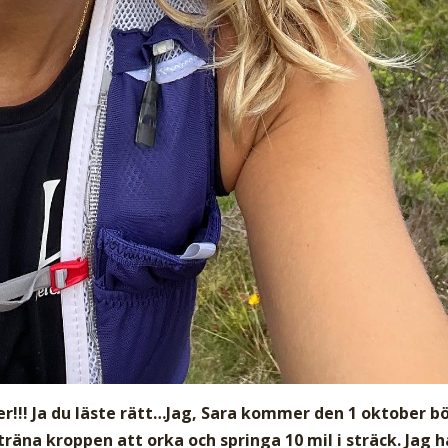
er!!! Ja du läste rätt…Jag, Sara kommer den 1 oktober b
träna kroppen att orka och springa 10 mil i sträck. Jag h