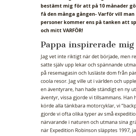
bestämt mig för att på 10 månader göra
få den många gången- Varför vill man s
personer kommer ens på tanken att sp
och mitt VARFÖR!
Pappa inspirerade mig
Jag vet inte riktigt när det började, men r
satte själv upp lekar och spännande utmani
på resemagasin och lusläste dom från pärm
coola resor. Jag ville ut i världen och up
en äventyrare, han hade ständigt en ny u
äventyr, vissa gjorde vi tillsammans. Han
körde alla tänkbara motorcyklar, vi “back
gjorde vi ofta olika typer av små expeditio
närvarande i naturen och utmana sina grä
när Expedition Robinson släpptes 1997, j