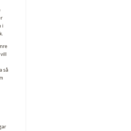
e
er
 i
k.
inre
vill
a så
om
gar