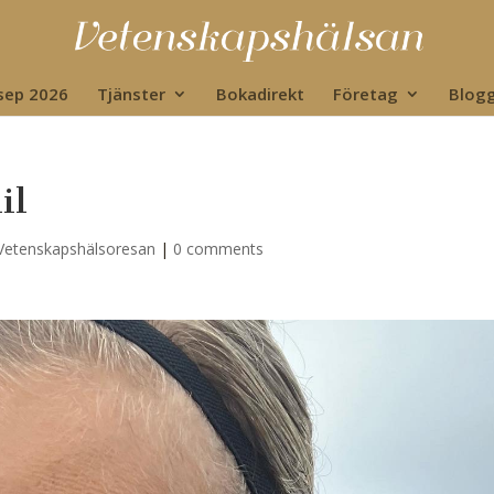
 sep 2026
Tjänster
Bokadirekt
Företag
Blog
il
Vetenskapshälsoresan
|
0 comments