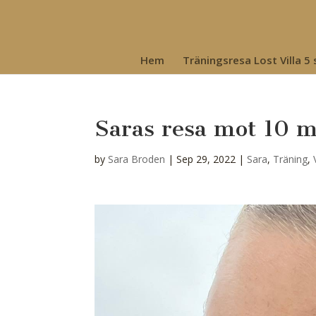
Hem
Träningsresa Lost Villa 5
Saras resa mot 10 m
by
Sara Broden
|
Sep 29, 2022
|
Sara
,
Träning
,