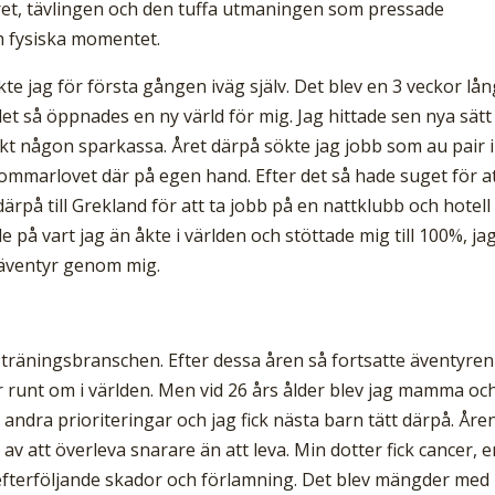
ret, tävlingen och den tuffa utmaningen som pressade
ch fysiska momentet.
e jag för första gången iväg själv. Det blev en 3 veckor lån
det så öppnades en ny värld för mig. Jag hittade sen nya sätt
ekt någon sparkassa. Året därpå sökte jag jobb som au pair i
mmarlovet där på egen hand. Efter det så hade suget för a
ärpå till Grekland för att ta jobb på en nattklubb och hotell
 på vart jag än åkte i världen och stöttade mig till 100%, ja
te äventyr genom mig.
 träningsbranschen. Efter dessa åren så fortsatte äventyren
r runt om i världen. Men vid 26 års ålder blev jag mamma oc
 andra prioriteringar och jag fick nästa barn tätt därpå. Åre
av att överleva snarare än att leva. Min dotter fick cancer, 
efterföljande skador och förlamning. Det blev mängder med