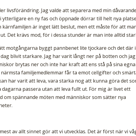
ler livsförändring. Jag valde att separera med min dåvarand
i ytterligare en ny fas och öppnade dörrar till helt nya plats
kärnfamiljen är inget lätt beslut, men ett måste för att man
t ut. Det krävs mod, för i dessa stunder är man inte alltid star
 sätt motgångarna byggt pannbenet lite tjockare och det där 
 dag blivit starkare. Jag har varit långt ner på botten och jag 
iskor brytas ner och inte har kraft att ens stå på sina egna
a närmsta familjemedlemmar får ta emot cellgifter och smärt
kan har varit att leva, vara starka nog att kunna göra det s
a dagarna passera utan att leva fullt ut. För mig är livet ett
 med om spännande möten med människor som sätter nya
heter.
st av allt sinnet gör att vi utvecklas. Det är först när vi vå