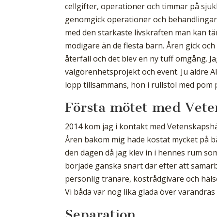
cellgifter, operationer och timmar på sj
genomgick operationer och behandlingar. 
med den starkaste livskraften man kan tän
modigare än de flesta barn. Åren gick och v
återfall och det blev en ny tuff omgång. 
välgörenhetsprojekt och event. Ju äldre A
lopp tillsammans, hon i rullstol med pom
Första mötet med Vete
2014 kom jag i kontakt med Vetenskapshäl
Åren bakom mig hade kostat mycket på båd
den dagen då jag klev in i hennes rum som 
började ganska snart där efter att samarbe
personlig tränare, kostrådgivare och häl
Vi båda var nog lika glada över varandras 
Separation