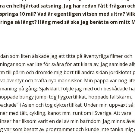
 en helhjärtad satsning. Jag har redan fått frågan och
pringa 10 mil? Vad är egentligen vitsen med ultra? Vil
ringa så långt? Häng med så ska jag berätta om mitt 
edan som liten älskade jag att titta på äventyrliga filmer och
ngar som var lite för svåra för att klara av. Jag samlade all
 till pärm och drömde mig bort till andra sidan jordklotet 
pleva äventyr och träffa nya människor. Min pappa var nog lit
tmaning på gång. Självklart följde jag med och beskådade h
 hoppade bungy jump, tog flygcertifikat, hoppade fallskärm,
packade” i Asien och tog dykcertifikat. Under min uppväxt så
ner med tält, cykling, kanot mm. runt om i Sverige. Att vara
nser har liksom varit en del av min barndom. Jag minns äve
ag var som besatt av programmet och kunde inte tänka mig 