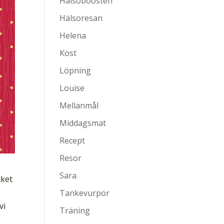
Hälsoboosten
Hälsoresan
Helena
Kost
Löpning
Louise
Mellanmål
Middagsmat
Recept
Resor
Sara
cket
Tankevurpor
vi
Träning