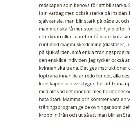
redskapen som behövs för att bli starka. S
i sin vardag men också starka på insidan.
självkänsla, man blir stark på både ut och
mammor ska få mer stöd och hjälp efter f
efterkontrollen, därefter få man sköta sin
runt med magmuskeldelning (diastaser), ur
på sjukvården, små enkla träningsprogram
den enskilda individen. Jag tycker också 
kvinnan ska träna. Det ges instruktioner
löpträna innan de är redo för det, alla de
kunskapen och verktygen för att träna up
med allt vad det innebär med hormoner o
heta Stark Mamma och kommer vara en web
träningsprogram ge de övningar som behö
kropp inifrån och ut så att man blir en 