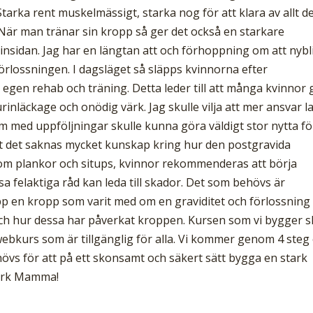
tarka rent muskelmässigt, starka nog för att klara av allt de 
 När man tränar sin kropp så ger det också en starkare
 insidan. Jag har en längtan att och förhoppning om att nybl
örlossningen. I dagsläget så släpps kvinnorna efter
 egen rehab och träning. Detta leder till att många kvinnor 
inläckage och onödig värk. Jag skulle vilja att mer ansvar l
 med uppföljningar skulle kunna göra väldigt stor nytta fö
att det saknas mycket kunskap kring hur den postgravida
 om plankor och situps, kvinnor rekommenderas att börja
ssa felaktiga råd kan leda till skador. Det som behövs är
p en kropp som varit med om en graviditet och förlossning
ch hur dessa har påverkat kroppen. Kursen som vi bygger s
kurs som är tillgänglig för alla. Vi kommer genom 4 steg
vs för att på ett skonsamt och säkert sätt bygga en stark
Stark Mamma!