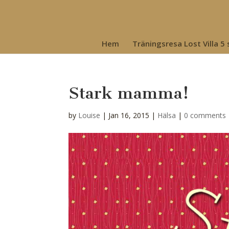
Hem
Träningsresa Lost Villa 5
Stark mamma!
by
Louise
|
Jan 16, 2015
|
Hälsa
|
0 comments