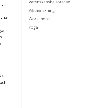
Vetenskapshälsoresan
vill
Viktminskning
ivna
Workshops
Yoga
går
as
r
ka
 och