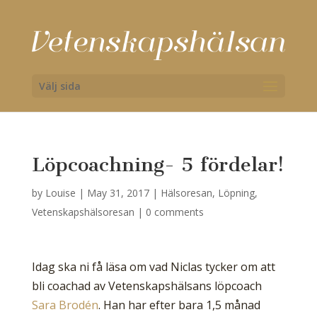
Välj sida
Löpcoachning- 5 fördelar!
by
Louise
|
May 31, 2017
|
Hälsoresan
,
Löpning
,
Vetenskapshälsoresan
|
0 comments
Idag ska ni få läsa om vad Niclas tycker om att
bli coachad av Vetenskapshälsans löpcoach
Sara Brodén
. Han har efter bara 1,5 månad