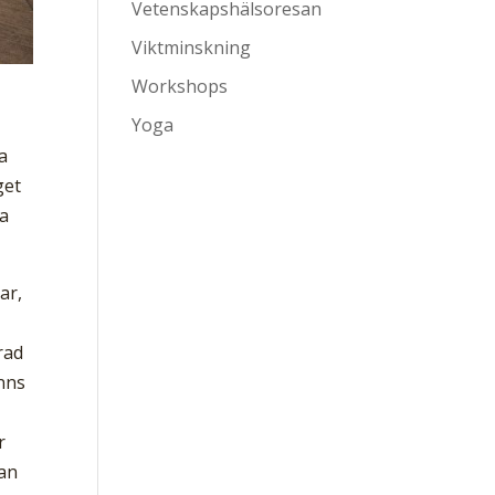
Vetenskapshälsoresan
Viktminskning
Workshops
Yoga
a
get
la
ar,
rad
inns
r
man