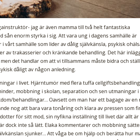
ainstruktör- jag är även mamma till två helt fantastiska
d sån enorm styrka i sig. Att vara ung i dagens samhälle är
 vårt samhälle som lider av dålig självkänsla, psykisk ohäls
er av trakasserier och kränkande behandling. Det här inläg
a men det handlar om att vi tillsammans måste bidra och stäl
psykisk dåligt av någon anledning.
gar i livet. Hjärntumör med flera tuffa cellgiftsbehandling
nshinder, mobbning i skolan, separation och sen utmaningar i
jukdom/behandlingar… Oavsett om man har ett bagage av en 
nande nog att bara vara tonåring och klara av pressen som f
otter för sitt mod, sin nyfikna inställning till livet där allt är
a är dock inte så lätt. Elaka kommentarer och mobbning sätte
självkänslan sjunker… Att våga be om hjälp och berätta hur 