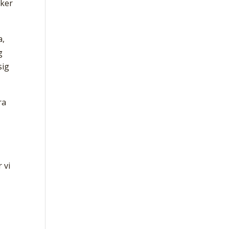
cker
a,
g
sig
ra
 vi