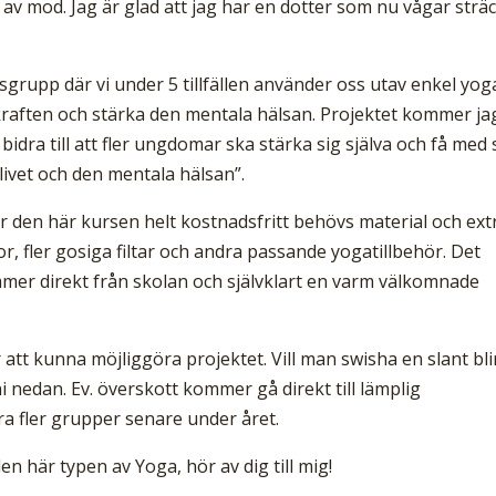
 av mod. Jag är glad att jag har en dotter som nu vågar strä
grupp där vi under 5 tillfällen använder oss utav enkel yog
skraften och stärka den mentala hälsan. Projektet kommer ja
 bidra till att fler ungdomar ska stärka sig själva och få med 
livet och den mentala hälsan”.
 den här kursen helt kostnadsfritt behövs material och ext
r, fler gosiga filtar och andra passande yogatillbehör. Det
r direkt från skolan och självklart en varm välkomnade
tt kunna möjliggöra projektet. Vill man swisha en slant blir
ni nedan. Ev. överskott kommer gå direkt till lämplig
ra fler grupper senare under året.
n här typen av Yoga, hör av dig till mig!