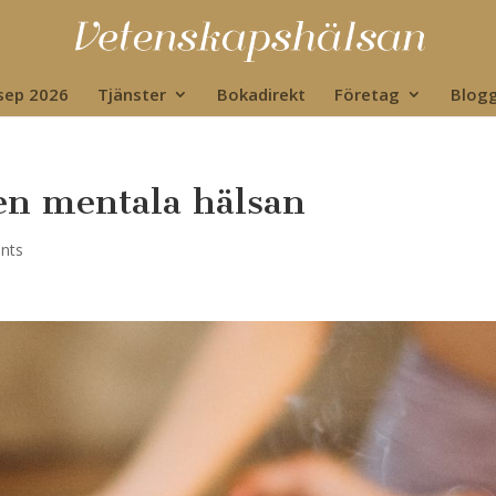
 sep 2026
Tjänster
Bokadirekt
Företag
Blog
den mentala hälsan
nts