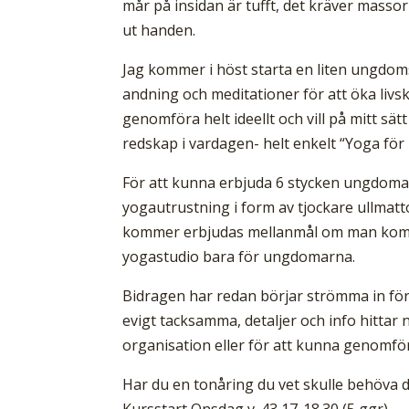
mår på insidan är tufft, det kräver massor
ut handen.
Jag kommer i höst starta en liten ungdoms
andning och meditationer för att öka liv
genomföra helt ideellt och vill på mitt sätt
redskap i vardagen- helt enkelt “Yoga för 
För att kunna erbjuda 6 stycken ungdomar
yogautrustning i form av tjockare ullmatto
kommer erbjudas mellanmål om man komme
yogastudio bara för ungdomarna.
Bidragen har redan börjar strömma in för a
evigt tacksamma, detaljer och info hittar 
organisation eller för att kunna genomfö
Har du en tonåring du vet skulle behöva de
Kursstart Onsdag v. 43 17-18.30 (5 ggr)