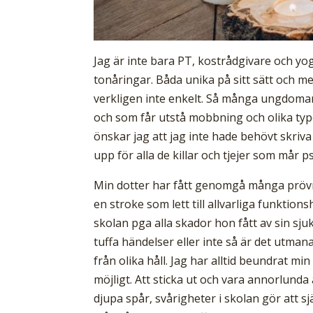
Jag är inte bara PT, kostrådgivare och yog
tonåringar. Båda unika på sitt sätt och me
verkligen inte enkelt. Så många ungdomar i
och som får utstå mobbning och olika typ
önskar jag att jag inte hade behövt skriv
upp för alla de killar och tjejer som mår 
Min dotter har fått genomgå många prövnin
en stroke som lett till allvarliga funktio
skolan pga alla skador hon fått av sin s
tuffa händelser eller inte så är det utma
från olika håll. Jag har alltid beundrat min d
möjligt. Att sticka ut och vara annorlund
djupa spår, svårigheter i skolan gör att 