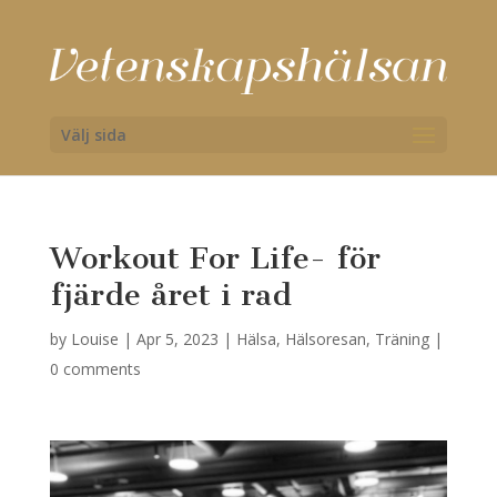
Välj sida
Workout For Life- för
fjärde året i rad
by
Louise
|
Apr 5, 2023
|
Hälsa
,
Hälsoresan
,
Träning
|
0 comments