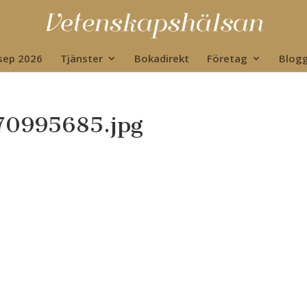
 sep 2026
Tjänster
Bokadirekt
Företag
Blog
70995685.jpg