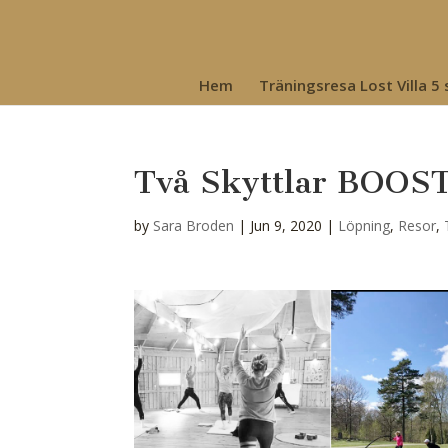
Hem
Träningsresa Lost Villa 5
Två Skyttlar BOO
by
Sara Broden
|
Jun 9, 2020
|
Löpning
,
Resor
,