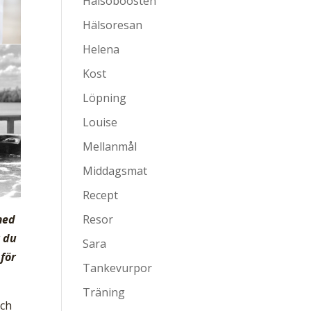
Hälsoboosten
Hälsoresan
Helena
Kost
Löpning
Louise
Mellanmål
Middagsmat
Recept
Resor
med
r du
Sara
 för
Tankevurpor
Träning
och