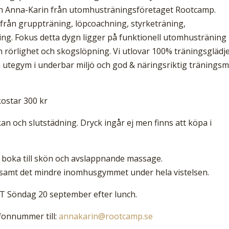
ch Anna-Karin från utomhusträningsföretaget Rootcamp.
tifrån gruppträning, löpcoachning, styrketräning,
ing. Fokus detta dygn ligger på funktionell utomhusträning
 rörlighet och skogslöpning. Vi utlovar 100% träningsglädj
 utegym i underbar miljö och god & näringsriktig träningsm
ostar 300 kr
an och slutstädning. Dryck ingår ej men finns att köpa i
t boka till skön och avslappnande massage.
et samt det mindre inomhusgymmet under hela vistelsen.
T Söndag 20 september efter lunch.
fonnummer till:
annakarin@rootcamp.se