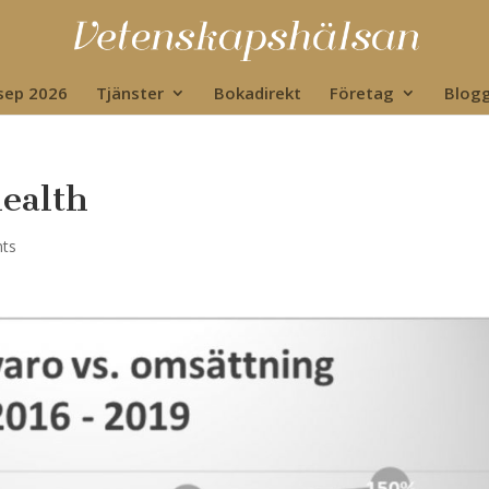
 sep 2026
Tjänster
Bokadirekt
Företag
Blog
health
ts