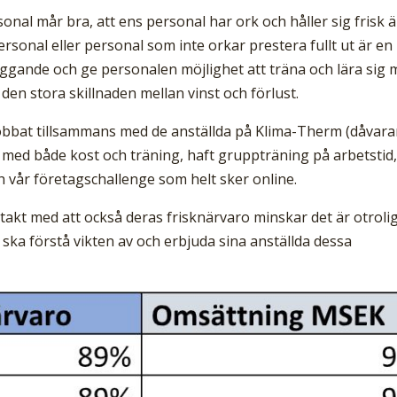
onal mår bra, att ens personal har ork och håller sig frisk ä
ersonal eller personal som inte orkar prestera fullt ut är en
yggande och ge personalen möjlighet att träna och lära sig 
den stora skillnaden mellan vinst och förlust.
obbat tillsammans med de anställda på Klima-Therm (dåvar
lt med både kost och träning, haft gruppträning på arbetstid
vår företagschallenge som helt sker online.
takt med att också deras frisknärvaro minskar det är otroli
 ska förstå vikten av och erbjuda sina anställda dessa