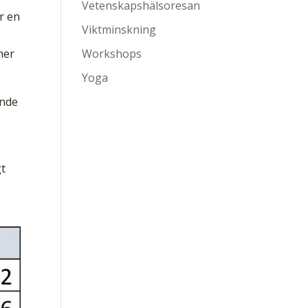
Vetenskapshälsoresan
r en
Viktminskning
mer
Workshops
Yoga
ande
,
gt