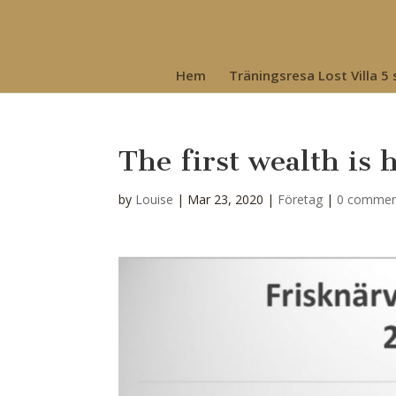
Hem
Träningsresa Lost Villa 5
The first wealth is 
by
Louise
|
Mar 23, 2020
|
Företag
|
0 commen