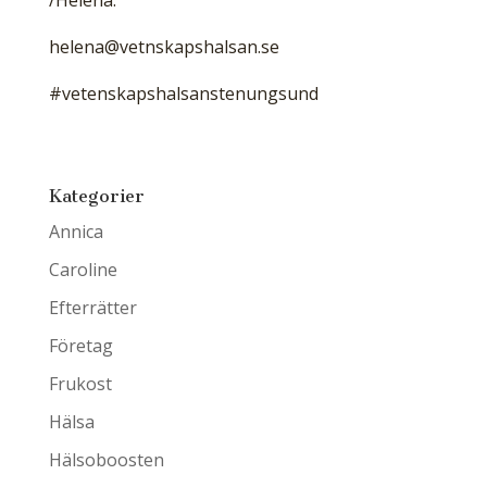
/Helena.
helena@vetnskapshalsan.se
#vetenskapshalsanstenungsund
Kategorier
Annica
Caroline
Efterrätter
Företag
Frukost
Hälsa
Hälsoboosten