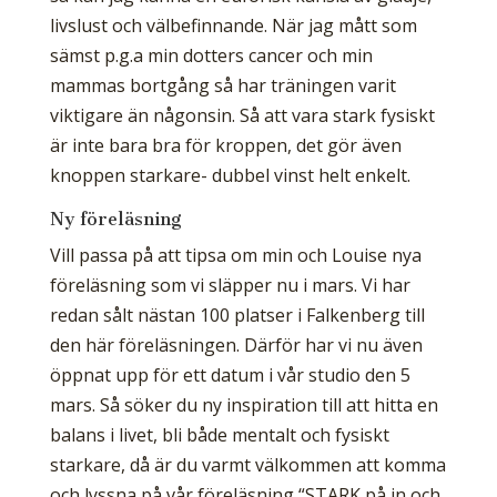
livslust och välbefinnande. När jag mått som
sämst p.g.a min dotters cancer och min
mammas bortgång så har träningen varit
viktigare än någonsin. Så att vara stark fysiskt
är inte bara bra för kroppen, det gör även
knoppen starkare- dubbel vinst helt enkelt.
Ny föreläsning
Vill passa på att tipsa om min och Louise nya
föreläsning som vi släpper nu i mars. Vi har
redan sålt nästan 100 platser i Falkenberg till
den här föreläsningen. Därför har vi nu även
öppnat upp för ett datum i vår studio den 5
mars. Så söker du ny inspiration till att hitta en
balans i livet, bli både mentalt och fysiskt
starkare, då är du varmt välkommen att komma
och lyssna på vår föreläsning “STARK på in och