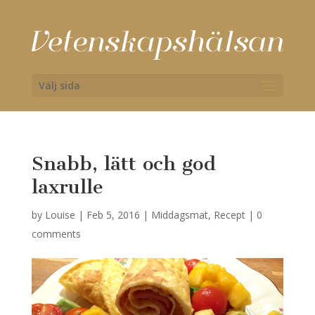
Välj sida
Snabb, lätt och god
laxrulle
by
Louise
|
Feb 5, 2016
|
Middagsmat
,
Recept
|
0
comments