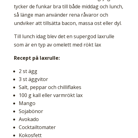
tycker de funkar bra till både middag och lunch,
så länge man använder rena råvaror och
undviker att tillsätta bacon, massa ost eller dyl.
Till lunch idag blev det en supergod laxrulle
som är en typ av omelett med rökt lax
Recept på laxrulle:
2 st ägg
3 st äggvitor
Salt, peppar och chilliflakes
100 g kall eller varmrökt lax
Mango
Sojabönor
Avokado
Cocktailtomater
Kokosfett