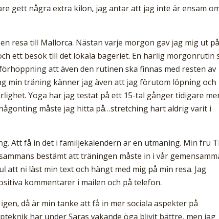
re gett några extra kilon, jag antar att jag inte är ensam o
en resa till Mallorca. Nästan varje morgon gav jag mig ut p
och ett besök till det lokala bageriet. En härlig morgonrutin
 förhoppning att även den rutinen ska finnas med resten av
g min träning känner jag även att jag förutom löpning och
örlighet. Yoga har jag testat på ett 15-tal gånger tidigare me
 någonting måste jag hitta på…stretching hart aldrig varit i
g. Att få in det i familjekalendern är en utmaning. Min fru T
har tillsammans bestämt att träningen måste in i vår gemensamm
ul att ni läst min text och hängt med mig på min resa. Jag
sitiva kommentarer i mailen och på telefon.
 igen, då är min tanke att få in mer sociala aspekter på
löpteknik har under Saras vakande öga blivit bättre, men jag