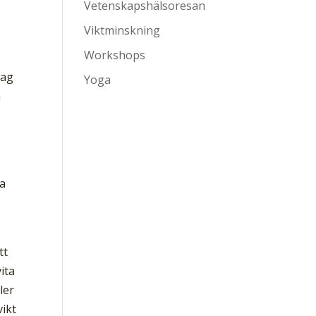
Vetenskapshälsoresan
Viktminskning
Workshops
Jag
Yoga
n
sa
tt
ita
ler
vikt