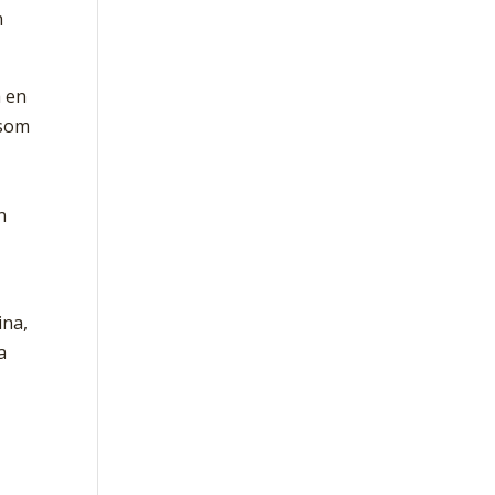
m
å en
 som
n
ina,
a