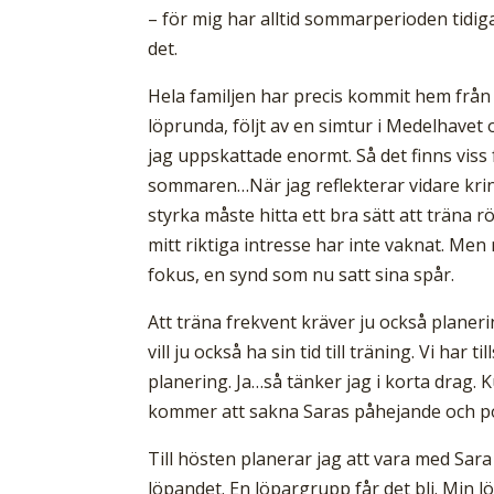
– för mig har alltid sommarperioden tidiga
det.
Hela familjen har precis kommit hem från 
löprunda, följt av en simtur i Medelhavet 
jag uppskattade enormt. Så det finns viss
sommaren…När jag reflekterar vidare krin
styrka måste hitta ett bra sätt att träna r
mitt riktiga intresse har inte vaknat. Men
fokus, en synd som nu satt sina spår.
Att träna frekvent kräver ju också planerin
vill ju också ha sin tid till träning. Vi 
planering. Ja…så tänker jag i korta drag. K
kommer att sakna Saras påhejande och po
Till hösten planerar jag att vara med Sara
löpandet. En löpargrupp får det bli. Min 