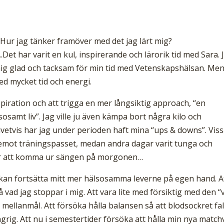
 Hur jag tänker framöver med det jag lärt mig?
t har varit en kul, inspirerande och lärorik tid med Sara. 
mig glad och tacksam för min tid med Vetenskapshälsan. Me
ned mycket tid och energi.
spiration och att trigga en mer långsiktig approach, “en
sosamt liv”. Jag ville ju även kämpa bort några kilo och
Givetvis har jag under perioden haft mina “ups & downs”. Vis
 emot träningspasset, medan andra dagar varit tunga och
gar att komma ur sängen på morgonen…
kan fortsätta mitt mer hälsosamma leverne på egen hand. A
å vad jag stoppar i mig. Att vara lite med försiktig med den “v
mellanmål. Att försöka hålla balansen så att blodsockret fal
grig. Att nu i semestertider försöka att hålla min nya match