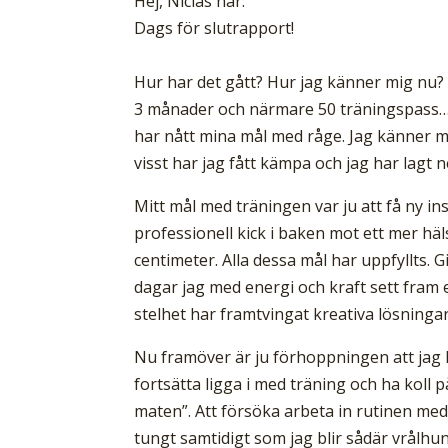
Hej, Niclas här.
Dags för slutrapport!
Hur har det gått? Hur jag känner mig nu?
3 månader och närmare 50 träningspass….De
har nått mina mål med råge. Jag känner 
visst har jag fått kämpa och jag har lagt 
Mitt mål med träningen var ju att få ny in
professionell kick i baken mot ett mer häl
centimeter. Alla dessa mål har uppfyllts. 
dagar jag med energi och kraft sett fram
stelhet har framtvingat kreativa lösnin
Nu framöver är ju förhoppningen att jag 
fortsätta ligga i med träning och ha koll p
maten”. Att försöka arbeta in rutinen med 
tungt samtidigt som jag blir sådär vrålhun