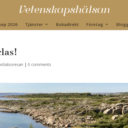
 sep 2026
Tjänster
Bokadirekt
Företag
Blog
las!
pshälsoresan
|
0 comments