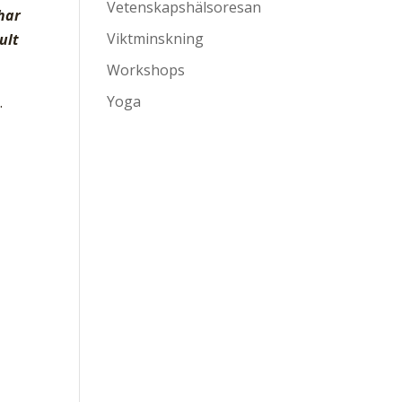
Vetenskapshälsoresan
 har
Viktminskning
ult
Workshops
Yoga
.