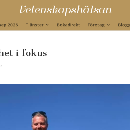
 sep 2026
Tjänster
Bokadirekt
Företag
Blog
het i fokus
ts