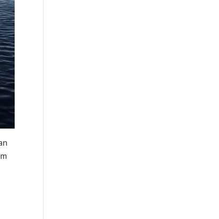
kan
om