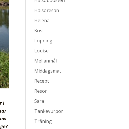
Hälsoboosten
Hälsoresan
Helena
Kost
Löpning
Louise
Mellanmål
Middagsmat
Recept
Resor
Sara
 i
har
Tankevurpor
hov
Träning
ige?