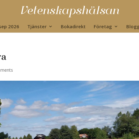
 sep 2026
Tjänster
Bokadirekt
Företag
Blog
ra
mments