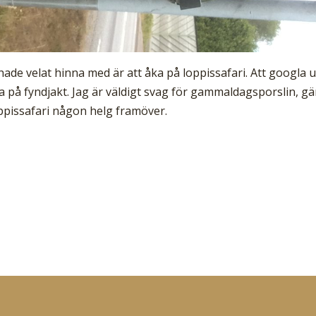
hade velat hinna med är att åka på loppissafari. Att googla 
ka på fyndjakt. Jag är väldigt svag för gammaldagsporslin, g
loppissafari någon helg framöver.