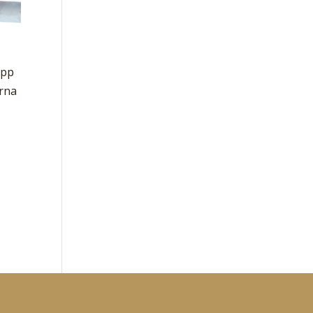
upp
ärna