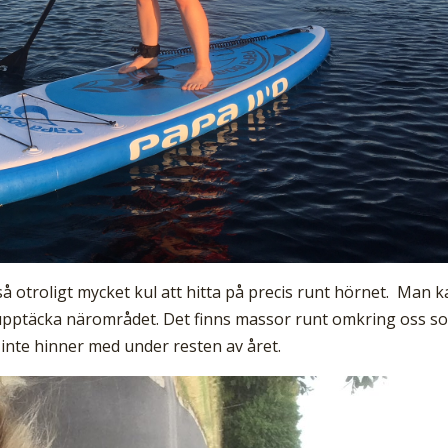
så otroligt mycket kul att hitta på precis runt hörnet. Man 
 upptäcka närområdet. Det finns massor runt omkring oss s
 inte hinner med under resten av året.