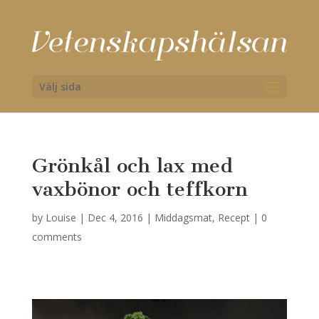
Välj sida
Grönkål och lax med
vaxbönor och teffkorn
by
Louise
|
Dec 4, 2016
|
Middagsmat
,
Recept
|
0
comments