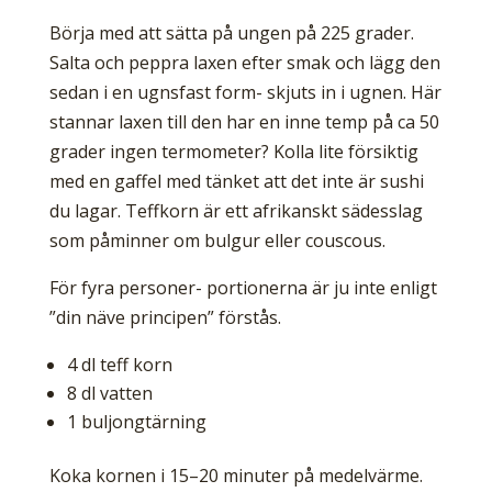
Börja med att sätta på ungen på 225 grader.
Salta och peppra laxen efter smak och lägg den
sedan i en ugnsfast form- skjuts in i ugnen. Här
stannar laxen till den har en inne temp på ca 50
grader ingen termometer? Kolla lite försiktig
med en gaffel med tänket att det inte är sushi
du lagar. Teffkorn är ett afrikanskt sädesslag
som påminner om bulgur eller couscous.
För fyra personer- portionerna är ju inte enligt
”din näve principen” förstås.
4 dl teff korn
8 dl vatten
1 buljongtärning
Koka kornen i 15–20 minuter på medelvärme.