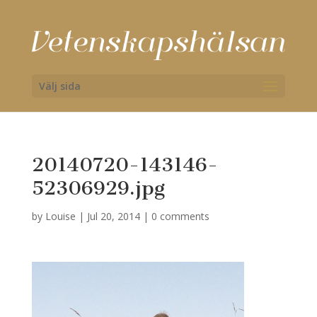
Välj sida
20140720-143146-
52306929.jpg
by
Louise
|
Jul 20, 2014
|
0 comments