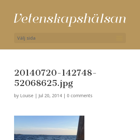
Välj sida
20140720-142748-
52068625.jpg
by
Louise
|
Jul 20, 2014
|
0 comments