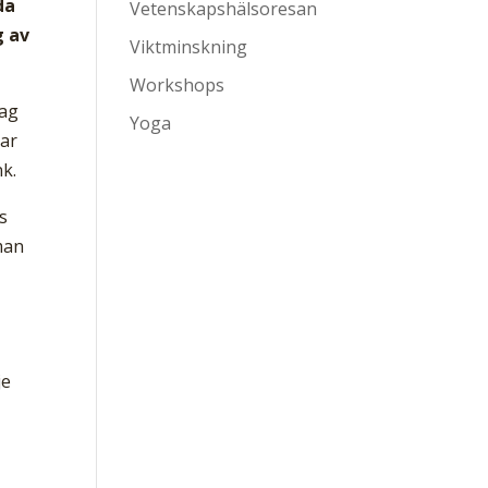
da
Vetenskapshälsoresan
g av
Viktminskning
Workshops
Jag
Yoga
lar
nk.
s
man
je