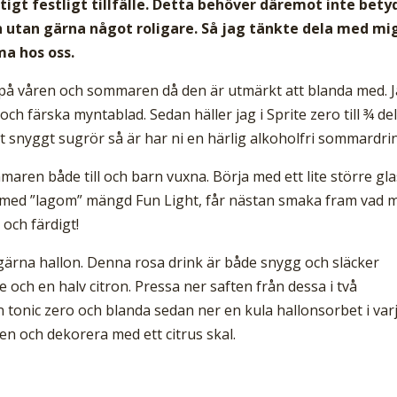
ktigt festligt tillfälle. Detta behöver däremot inte bety
ten utan gärna något roligare. Så jag tänkte dela med mi
ma hos oss.
på våren och sommaren då den är utmärkt att blanda med. 
s och färska myntablad. Sedan häller jag i Sprite zero till ¾ de
ett snyggt sugrör så är har ni en härlig alkoholfri sommardri
aren både till och barn vuxna. Börja med ett lite större gla
l på med ”lagom” mängd Fun Light, får nästan smaka fram vad 
 och färdigt!
t gärna hallon. Denna rosa drink är både snygg och släcker
e och en halv citron. Pressa ner saften från dessa i två
n tonic zero och blanda sedan ner en kula hallonsorbet i var
en och dekorera med ett citrus skal.