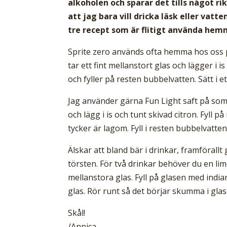
alkoholen och sparar det tills något ri
att jag bara vill dricka läsk eller vat
tre recept som är flitigt använda hem
Sprite zero används ofta hemma hos oss 
tar ett fint mellanstort glas och lägger i i
och fyller på resten bubbelvatten. Sätt i 
Jag använder gärna Fun Light saft på somm
och lägg i is och tunt skivad citron. Fyl
tycker är lagom. Fyll i resten bubbelvatten
Älskar att bland bär i drinkar, framförall
törsten. För två drinkar behöver du en lim
mellanstora glas. Fyll på glasen med india
glas. Rör runt så det börjar skumma i glas
Skål!
/Annica