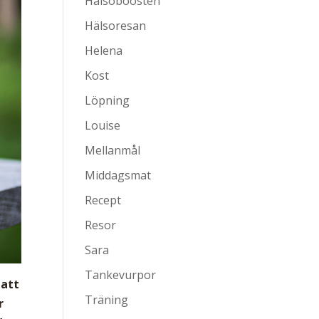
Hälsoboosten
Hälsoresan
Helena
Kost
Löpning
Louise
Mellanmål
Middagsmat
Recept
Resor
Sara
Tankevurpor
 att
Träning
r