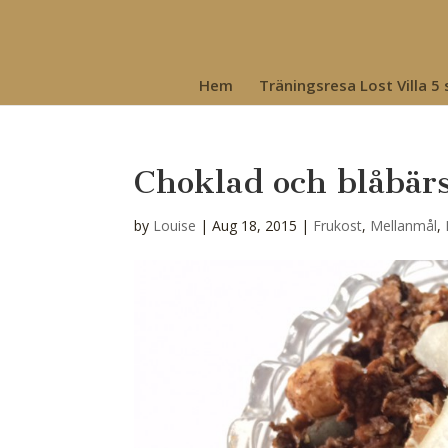
Hem
Träningsresa Lost Villa 5
Choklad och blåbärs
by
Louise
|
Aug 18, 2015
|
Frukost
,
Mellanmål
,