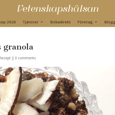
 sep 2026
Tjänster
Bokadirekt
Företag
Blog
 granola
Recept
|
0 comments