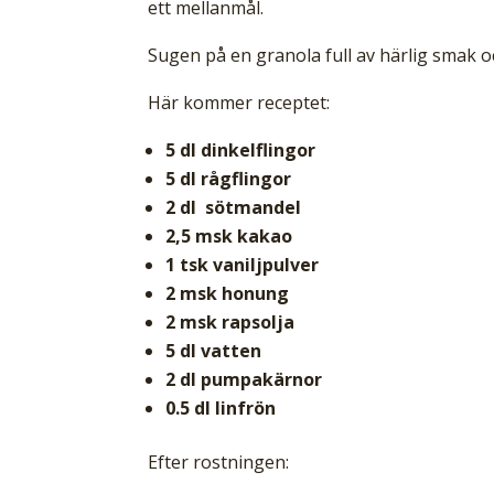
ett mellanmål.
Sugen på en granola full av härlig smak 
Här kommer receptet:
5 dl dinkelflingor
5 dl rågflingor
2 dl sötmandel
2,5 msk kakao
1 tsk vaniljpulver
2 msk honung
2 msk rapsolja
5 dl vatten
2 dl pumpakärnor
0.5 dl linfrön
Efter rostningen: