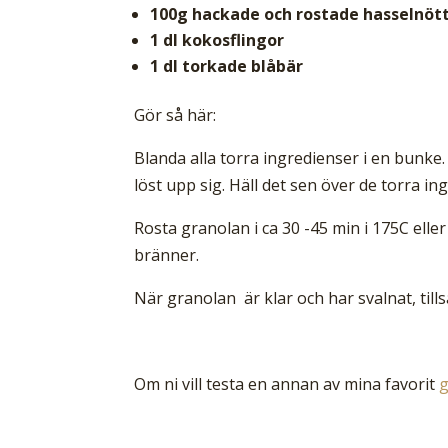
100g hackade och rostade hasselnöt
1 dl kokosflingor
1 dl torkade blåbär
Gör så här:
Blanda alla torra ingredienser i en bunke. 
löst upp sig. Häll det sen över de torra i
Rosta granolan i ca 30 -45 min i 175C eller 
bränner.
När granolan är klar och har svalnat, till
Om ni vill testa en annan av mina favorit
g