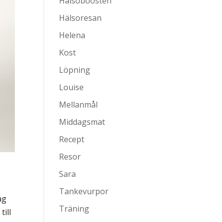
Hälsoboosten
Hälsoresan
Helena
Kost
Löpning
Louise
Mellanmål
Middagsmat
Recept
Resor
Sara
Tankevurpor
ag
Träning
till