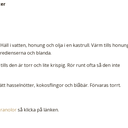
ter
Häll i vatten, honung och olja i en kastrull. Värm tills honu
ngredienserna och blanda.
tills den är torr och lite krispig. Rör runt ofta så den inte
sätt hasselnötter, kokosflingor och blåbär. Förvaras torrt.
ranolor
så klicka på länken.