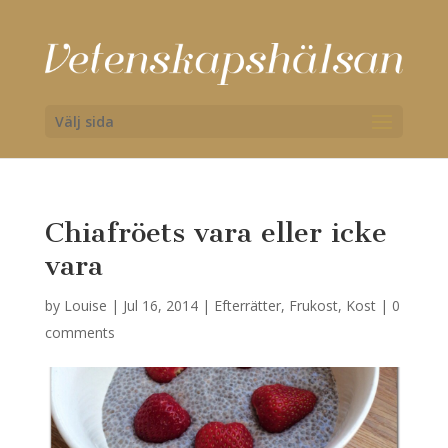
Välj sida
Chiafröets vara eller icke
vara
by
Louise
|
Jul 16, 2014
|
Efterrätter
,
Frukost
,
Kost
|
0
comments