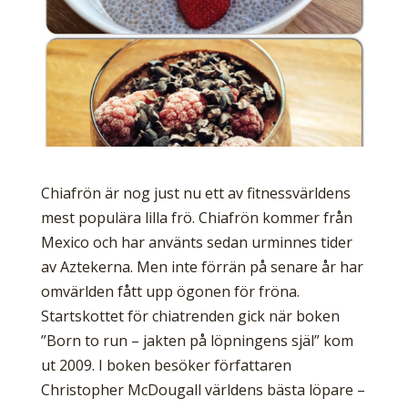
Chiafrön är nog just nu ett av fitnessvärldens
mest populära lilla frö. Chiafrön kommer från
Mexico och har använts sedan urminnes tider
av Aztekerna. Men inte förrän på sen­are år har
omvärlden fått upp ögonen för fröna.
Startskottet för chiatrenden gick när boken
”Born to run – jakten på löpningens själ” kom
ut 2009. I boken besöker författaren
Christopher McDougall världens bästa löpare –