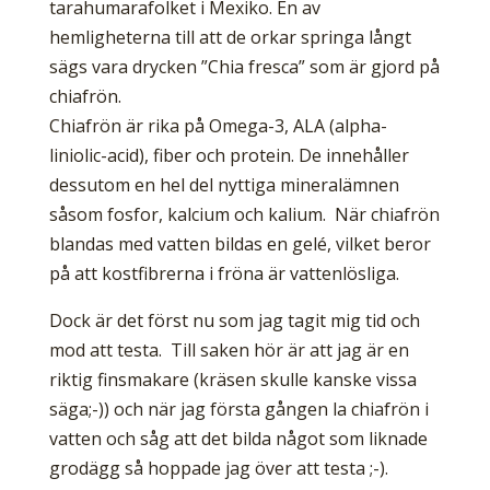
tarahumara­folket i Mexiko. En av
hemligheterna till att de orkar springa långt
sägs vara drycken ”Chia fresca” som är gjord på
chiafrön.
Chiafrön är rika på Omega-3, ALA (alpha-
liniolic-acid), fiber och protein. De innehåller
dessutom en hel del nyttiga mineralämnen
såsom fosfor, kalcium och kalium. När chiafrön
blandas med vatten bildas en gelé, vilket beror
på att kostfibrerna i fröna är vattenlösliga.
Dock är det först nu som jag tagit mig tid och
mod att testa. Till saken hör är att jag är en
riktig finsmakare (kräsen skulle kanske vissa
säga;-)) och när jag första gången la chiafrön i
vatten och såg att det bilda något som liknade
grodägg så hoppade jag över att testa ;-).