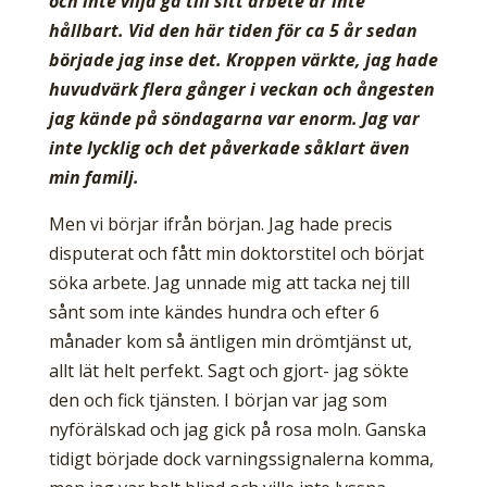
och inte vilja gå till sitt arbete är inte
hållbart. Vid den här tiden för ca 5 år sedan
började jag inse det. Kroppen värkte, jag hade
huvudvärk flera gånger i veckan och ångesten
jag kände på söndagarna var enorm. Jag var
inte lycklig och det påverkade såklart även
min familj.
Men vi börjar ifrån början. Jag hade precis
disputerat och fått min doktorstitel och börjat
söka arbete. Jag unnade mig att tacka nej till
sånt som inte kändes hundra och efter 6
månader kom så äntligen min drömtjänst ut,
allt lät helt perfekt. Sagt och gjort- jag sökte
den och fick tjänsten. I början var jag som
nyförälskad och jag gick på rosa moln. Ganska
tidigt började dock varningssignalerna komma,