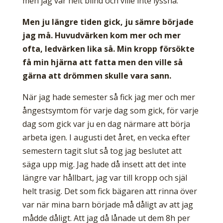
men jag var helt blind och ville inte lyssna.
Men ju längre tiden gick, ju sämre började
jag må. Huvudvärken kom mer och mer
ofta, ledvärken lika så. Min kropp försökte
få min hjärna att fatta men den ville så
gärna att drömmen skulle vara sann.
När jag hade semester så fick jag mer och mer
ångestsymtom för varje dag som gick, för varje
dag som gick var ju en dag närmare att börja
arbeta igen. I augusti det året, en vecka efter
semestern tagit slut så tog jag beslutet att
säga upp mig. Jag hade då insett att det inte
längre var hållbart, jag var till kropp och själ
helt trasig. Det som fick bägaren att rinna över
var när mina barn började må dåligt av att jag
mådde dåligt. Att jag då lånade ut dem 8h per