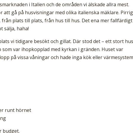
smarknaden i Italien och de områden vi älskade allra mest.
 för att gå på husvisningar med olika italienska mäklare. Pirri
från plats till plats, från hus till hus. Det ena mer fallfärdig
t sälja, haha!
lats vi tidigare besökt och gillat. Där stod det – ett stort hu
 som var ihopkopplad med kyrkan i gränden. Huset var
vlopp på vissa våningar och hade inga kök eller värmesystem
er runt hörnet
ing
r budget.