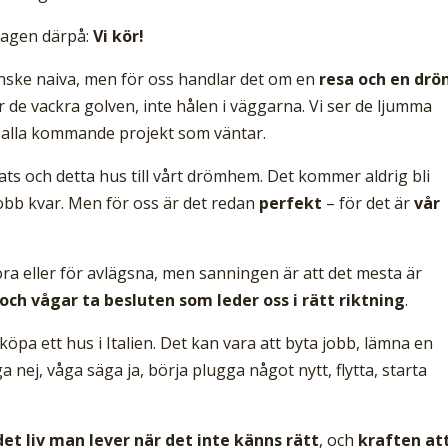
dagen därpå:
Vi kör!
kanske naiva, men för oss handlar det om en
resa och en drö
er de vackra golven, inte hålen i väggarna. Vi ser de ljumma
er alla kommande projekt som väntar.
lats och detta hus till vårt drömhem. Det kommer aldrig bli
jobb kvar. Men för oss är det redan
perfekt
– för det är
vår
tora eller för avlägsna, men sanningen är att det mesta är
ch vågar ta besluten som leder oss i rätt riktning
.
öpa ett hus i Italien. Det kan vara att byta jobb, lämna en
 nej, våga säga ja, börja plugga något nytt, flytta, starta
et liv man lever när det inte känns rätt
, och
kraften at