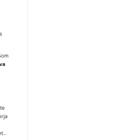
s
 Som
eva
ste
örja
et…