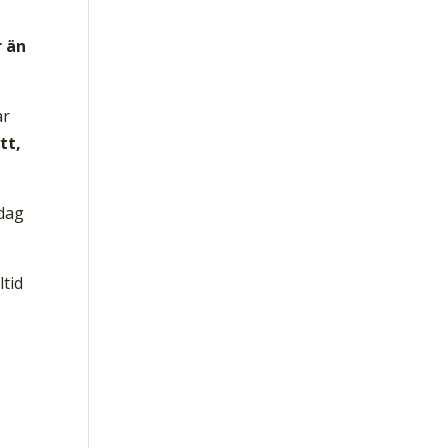
r än
ar
tt,
 dag
ltid