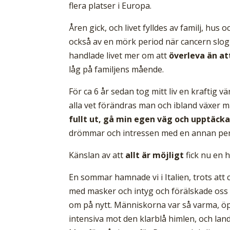
flera platser i Europa.
Åren gick, och livet fylldes av familj, hu
också av en mörk period när cancern slo
handlade livet mer om att
överleva än at
låg på familjens mående.
För ca 6 år sedan tog mitt liv en kraftig v
alla vet förändras man och ibland växer ma
fullt ut, gå min egen väg och upptäcka
drömmar och intressen med en annan pers
Känslan av att
allt är möjligt
fick nu en h
En sommar hamnade vi i Italien, trots att
med masker och intyg och förälskade oss to
om på nytt. Människorna var så varma, 
intensiva mot den klarblå himlen, och lan