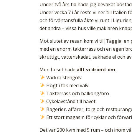
Under två års tid hade jag bevakat bostad
Under vecka 7 i år reste vi ner till Italien
och förväntansfulla åkte vi runt i Ligurien, 
det andra – vissa hus ville mäklaren knapp
Mot slutet av resan kom vi till Taggia, en p
med en enorm takterrass och en egen bro
skruttigt, vattenskadat, saknade el och a
Men huset hade
allt vi drömt om
:
Vackra stengolv
Högt i tak med valv
Takterrass och balkong/bro
Cykelavstånd till havet
Bagerier, affärer, torg och restaurang
Ett stort magasin för cyklar och förvar
Det var 200 kvm med 9 rum – och inom vå