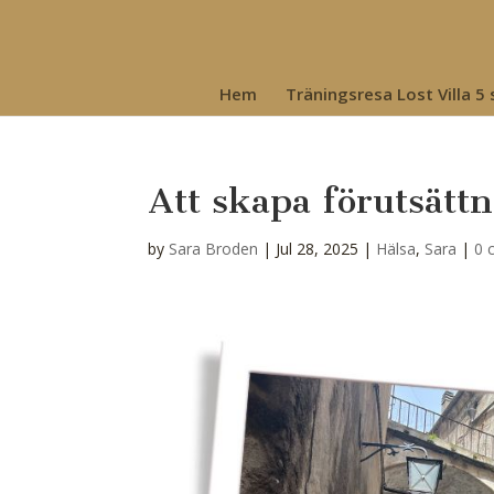
Hem
Träningsresa Lost Villa 5
Att skapa förutsätt
by
Sara Broden
|
Jul 28, 2025
|
Hälsa
,
Sara
|
0 