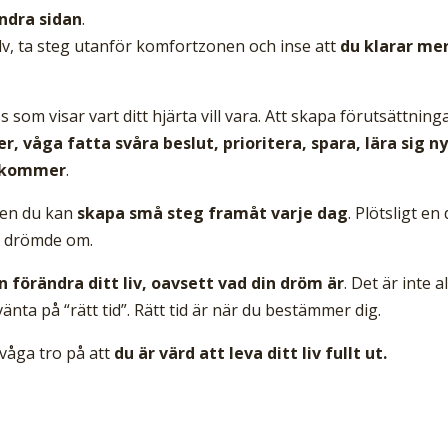
ndra sidan
.
älv, ta steg utanför komfortzonen och inse att
du klarar me
som visar vart ditt hjärta vill vara. Att skapa förutsättning
, våga fatta svåra beslut, prioritera, spara, lära sig ny
n kommer
.
 men du kan
skapa små steg framåt varje dag
. Plötsligt en
ra drömde om.
n förändra ditt liv, oavsett vad din dröm är
. Det är inte al
vänta på “rätt tid”. Rätt tid är när du bestämmer dig.
 våga tro på att
du är värd att leva ditt liv fullt ut.