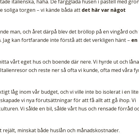
tade italienska, haha. De färgglada husen i pastell med grö
e soliga torgen – vi kände båda att
det här var något
rande man, och året därpå blev det bröllop på en vingård och 
. Jag kan fortfarande inte förstå att det verkligen hänt –
en
hitta vårt eget hus och boende där nere. Vi hyrde ut och lån
Italienresor och reste ner så ofta vi kunde, ofta med våra fy
tigt låg inom vår budget, och vi ville inte bo isolerat i en lit
kapade vi nya förutsättningar för att få allt att gå ihop. Vi
ulturen. Vi sålde en bil, sålde vårt hus och rensade förråd o
at rejält, minskat både huslån och månadskostnader.