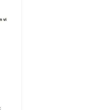
m vi
t