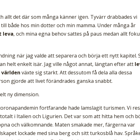
s och allt det där som många känner igen. Tyvärr drabbades vi
g till både hos min dotter och min mamma. Under många år
t leva
, och mina egna behov sattes på paus medan allt foku
ändning när jag valde att separera och börja ett nytt kapitel.
n helt enkelt isär. Jag ville något annat, längtan efter att
l
 världen
växte sig starkt. Att dessutom få dela alla dessa
on gjorde att livet förändrades ganska snabbt.
elt ny dimension.
 coronapandemin fortfarande hade lamslagit turismen. Vi re
talt i Italien och Ligurien. Det var som att hitta hem och b
öppna och välkomnande. Maten smakade mer, färgerna var
dskapet lockade med sina berg och sitt turkosblå hav. Språk