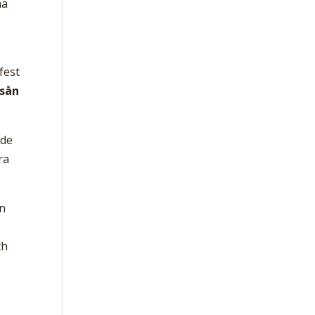
na
fest
 sån
ade
ra
en
ch