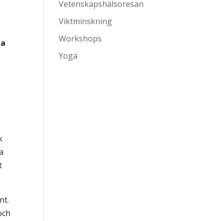
Vetenskapshälsoresan
Viktminskning
Workshops
ga
Yoga
k
a
t
nt.
och