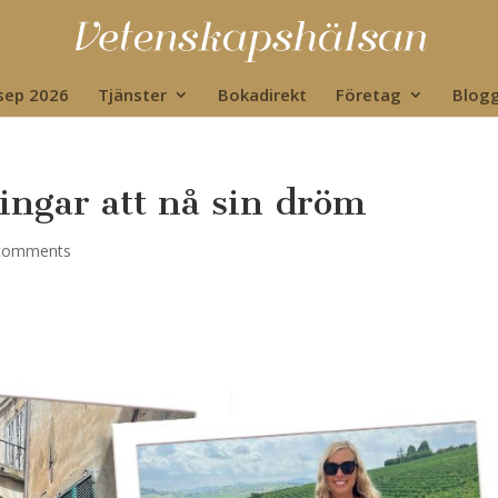
 sep 2026
Tjänster
Bokadirekt
Företag
Blog
ningar att nå sin dröm
comments