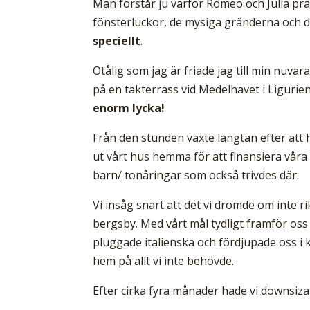
Man förstår ju varför Romeo och Julia pra
fönsterluckor, de mysiga gränderna och d
speciellt
.
Otålig som jag är friade jag till min nuva
på en takterrass vid Medelhavet i Ligurien
enorm lycka!
Från den stunden växte längtan efter att 
ut vårt hus hemma för att finansiera våra 
barn/ tonåringar som också trivdes där.
Vi insåg snart att det vi drömde om inte rik
bergsby. Med vårt mål tydligt framför oss s
pluggade italienska och fördjupade oss i k
hem på allt vi inte behövde.
Efter cirka fyra månader hade vi downsiz