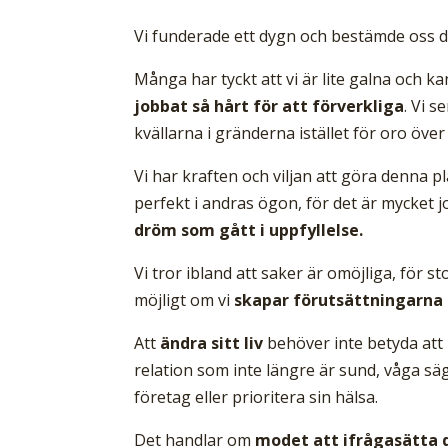
Vi funderade ett dygn och bestämde oss 
Många har tyckt att vi är lite galna och 
jobbat så hårt för att förverkliga
. Vi s
kvällarna i gränderna istället för oro öv
Vi har kraften och viljan att göra denna p
perfekt i andras ögon, för det är mycket 
dröm som gått i uppfyllelse.
Vi tror ibland att saker är omöjliga, för s
möjligt om vi
skapar förutsättningarna o
Att
ändra sitt liv
behöver inte betyda att k
relation som inte längre är sund, våga säga
företag eller prioritera sin hälsa.
Det handlar om
modet att ifrågasätta d