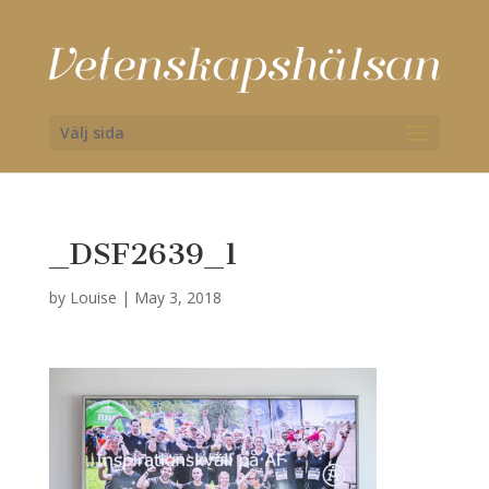
Välj sida
_DSF2639_1
by
Louise
|
May 3, 2018