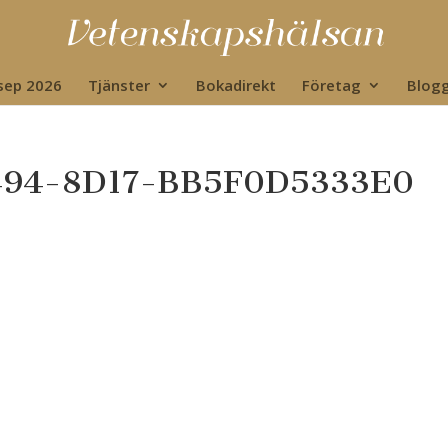
 sep 2026
Tjänster
Bokadirekt
Företag
Blog
494-8D17-BB5F0D5333E0