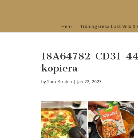
Hem
Träningsresa Lost Villa 5
18A64782-CD31-4
kopiera
by
Sara Broden
|
Jan 22, 2023