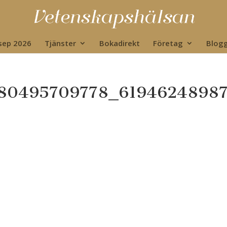
 sep 2026
Tjänster
Bokadirekt
Företag
Blog
80495709778_6194624898