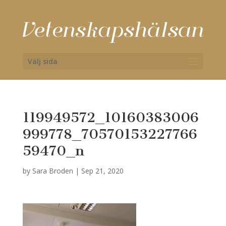
Välj sida
119949572_10160383006
999778_70570153227766
59470_n
by
Sara Broden
|
Sep 21, 2020