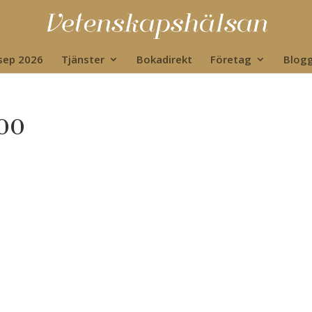
 sep 2026
Tjänster
Bokadirekt
Företag
Blog
00