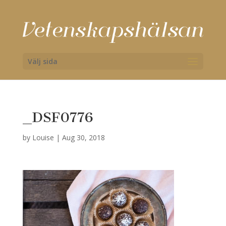
Välj sida
_DSF0776
by
Louise
|
Aug 30, 2018