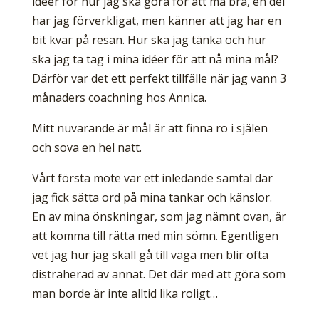
idéer för hur jag ska göra för att må bra, en del
har jag förverkligat, men känner att jag har en
bit kvar på resan. Hur ska jag tänka och hur
ska jag ta tag i mina idéer för att nå mina mål?
Därför var det ett perfekt tillfälle när jag vann 3
månaders coachning hos Annica.
Mitt nuvarande är mål är att finna ro i själen
och sova en hel natt.
Vårt första möte var ett inledande samtal där
jag fick sätta ord på mina tankar och känslor.
En av mina önskningar, som jag nämnt ovan, är
att komma till rätta med min sömn. Egentligen
vet jag hur jag skall gå till väga men blir ofta
distraherad av annat. Det där med att göra som
man borde är inte alltid lika roligt…