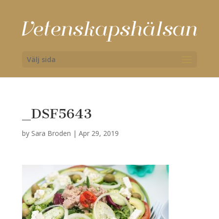
Välj sida
_DSF5643
by
Sara Broden
|
Apr 29, 2019