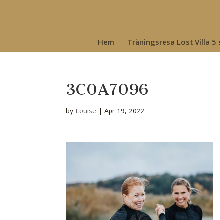
Hem
Träningsresa Lost Villa 5
3C0A7096
by
Louise
|
Apr 19, 2022