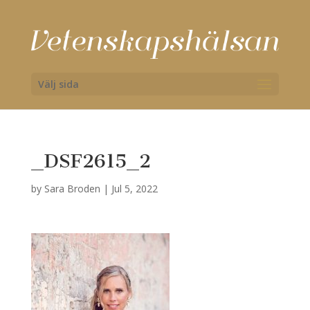
Välj sida
_DSF2615_2
by
Sara Broden
|
Jul 5, 2022