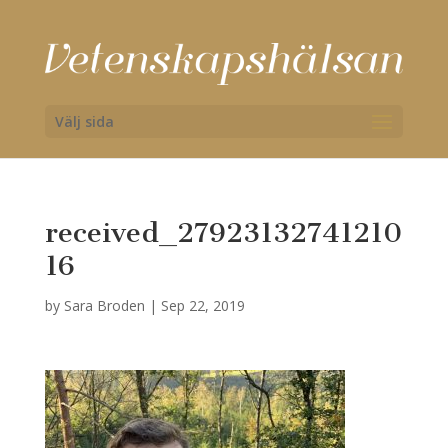
Välj sida
received_27923132741210
16
by
Sara Broden
|
Sep 22, 2019