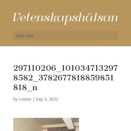
Välj sida
297110206_101034713297
8582_3782677818859851
818_n
by
Louise
|
Sep 3, 2022