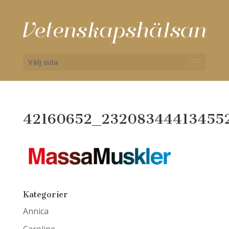
Välj sida
42160652_23208344413455
Kategorier
Annica