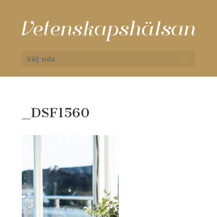
Välj sida
_DSF1560