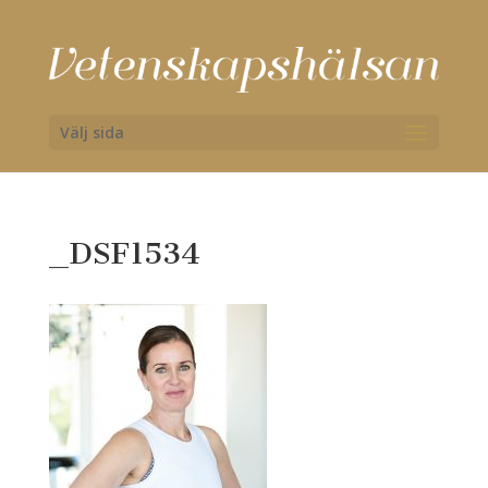
Välj sida
_DSF1534