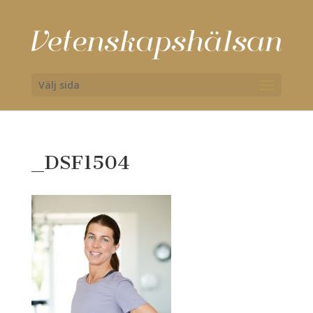
Välj sida
_DSF1504