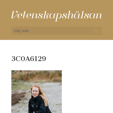
Välj sida
3C0A6129