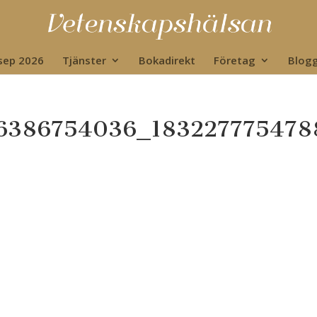
 sep 2026
Tjänster
Bokadirekt
Företag
Blog
6386754036_183227775478