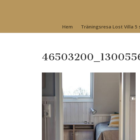
Hem
Träningsresa Lost Villa 5
46503200_130055