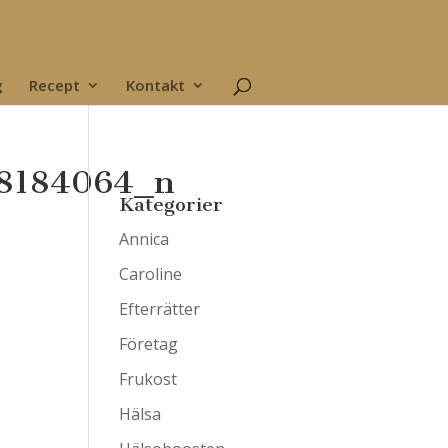
g
Recept
Kontakt
8184064_n
Kategorier
Annica
Caroline
Efterrätter
Företag
Frukost
Hälsa