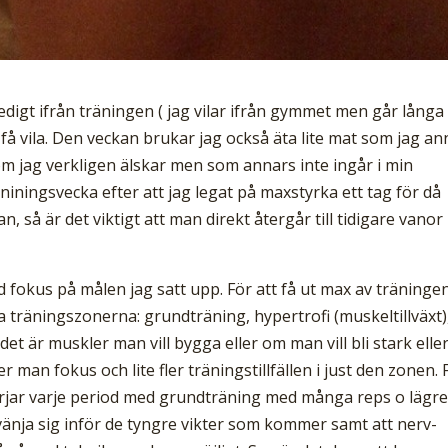
edigt ifrån träningen ( jag vilar ifrån gymmet men går långa
få vila. Den veckan brukar jag också äta lite mat som jag an
som jag verkligen älskar men som annars inte ingår i min
niningsvecka efter att jag legat på maxstyrka ett tag för då
an, så är det viktigt att man direkt återgår till tidigare vanor
 fokus på målen jag satt upp. För att få ut max av träninge
ka träningszonerna: grundträning, hypertrofi (muskeltillväxt)
t är muskler man vill bygga eller om man vill bli stark elle
r man fokus och lite fler träningstillfällen i just den zonen. 
örjar varje period med grundträning med många reps o lägr
vänja sig inför de tyngre vikter som kommer samt att nerv-