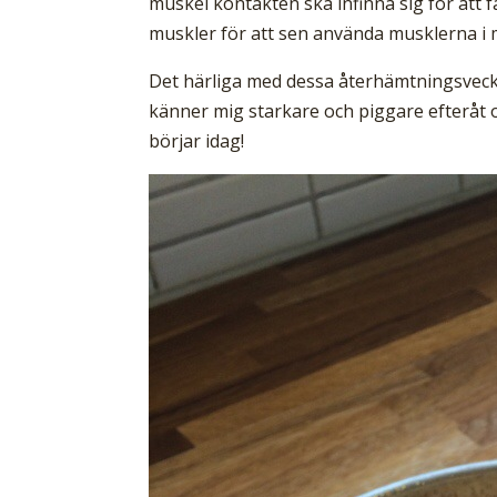
muskel kontakten ska infinna sig för att f
muskler för att sen använda musklerna i 
Det härliga med dessa återhämtningsveckor
känner mig starkare och piggare efteråt oc
börjar idag!