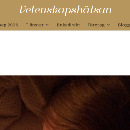
 sep 2026
Tjänster
Bokadirekt
Företag
Blog
s