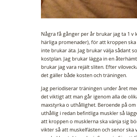
Några få gånger per år brukar jag ta 1 v l
härliga promenader), för att kroppen ska 
inte brukar äta. Jag brukar välja sådant 
kostplan. Jag brukar lägga in en återhämt
brukar jag vara rejält sliten. Efter viloveck
det gäller både kosten och träningen.
Jag periodiserar träningen under året med
det viktigt att man går igenom alla de oli
maxstyrka o uthållighet. Beroende på om de
uthållig i redan befintliga muskler så lägge
att kroppen o musklerna ska vänja sig b
vikter så att muskelfästen och senor ska 