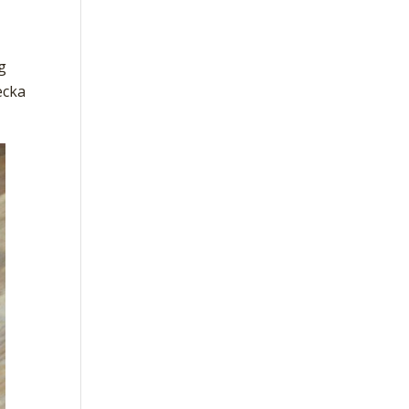
g
ecka