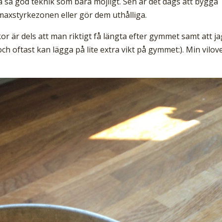
å så god teknik som bara möjligt. Sen är det dags att bygga
maxstyrkezonen eller gör dem uthålliga.
 är dels att man riktigt få längta efter gymmet samt att ja
h oftast kan lägga på lite extra vikt på gymmet:). Min vilov