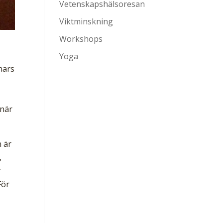
Vetenskapshälsoresan
Viktminskning
Workshops
Yoga
nars
 när
n är
,
r
För
e