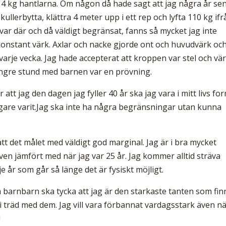
4 kg hantlarna. Om någon då hade sagt att jag några år se
ullerbytta, klättra 4 meter upp i ett rep och lyfta 110 kg ifr
 var där och då väldigt begränsat, fanns så mycket jag inte
konstant värk. Axlar och nacke gjorde ont och huvudvärk oc
arje vecka. Jag hade accepterat att kroppen var stel och vä
längre stund med barnen var en prövning.
tt jag den dagen jag fyller 40 år ska jag vara i mitt livs for
igare varit.Jag ska inte ha några begränsningar utan kunna
ått det målet med väldigt god marginal. Jag är i bra mycket
ven jämfört med när jag var 25 år. Jag kommer alltid sträva
je år som går så länge det är fysiskt möjligt.
ina barnbarn ska tycka att jag är den starkaste tanten som fin
a i träd med dem. Jag vill vara förbannat vardagsstark även n
!