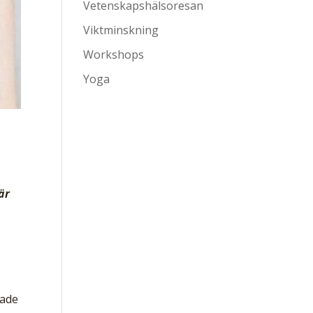
Vetenskapshälsoresan
Viktminskning
Workshops
Yoga
är
kade