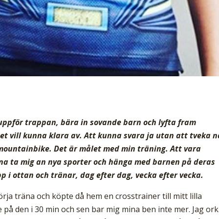
 uppför trappan, bära in sovande barn och lyfta fram
et vill kunna klara av. Att kunna svara ja utan att tveka n
å mountainbike. Det är målet med min träning. Att vara
nna ta mig an nya sporter och hänga med barnen på deras
pp i ottan och tränar, dag efter dag, vecka efter vecka.
ja träna och köpte då hem en crosstrainer till mitt lilla
de på den i 30 min och sen bar mig mina ben inte mer. Jag or