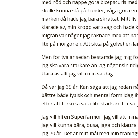
med nöd och näppe göra bicepscurls med 
skulle kunna stå på händer, våga göra en k
marken då hade jag bara skrattat. Mitt liv
klarade av, min kropp var svag och hade 
migrän var något jag räknade med att ha v
lite på morgonen. Att sitta på golvet en 
Men för två år sedan bestämde jag mig för a
jag ska vara starkare än jag någonsin tid
klara av allt jag vill i min vardag.
Då var jag 35 år. Kan säga att jag redan n
bättre både fysisk och mental form idag ä
efter att försöka vara lite starkare för var
Jag vill bli en Superfarmor, jag vill att m
Jag vill kunna bära, busa, jaga och klättr
jag 70 år. Det är mitt mål med min träning