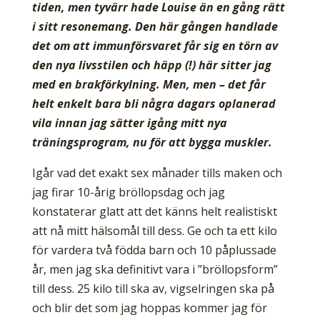
tiden, men tyvärr hade Louise än en gång rätt
i sitt resonemang. Den här gången handlade
det om att immunförsvaret får sig en törn av
den nya livsstilen och häpp (!) här sitter jag
med en brakförkylning. Men, men – det får
helt enkelt bara bli några dagars oplanerad
vila innan jag sätter igång mitt nya
träningsprogram, nu för att bygga muskler.
Igår vad det exakt sex månader tills maken och
jag firar 10-årig bröllopsdag och jag
konstaterar glatt att det känns helt realistiskt
att nå mitt hälsomål till dess. Ge och ta ett kilo
för vardera två födda barn och 10 påplussade
år, men jag ska definitivt vara i ”bröllopsform”
till dess. 25 kilo till ska av, vigselringen ska på
och blir det som jag hoppas kommer jag för