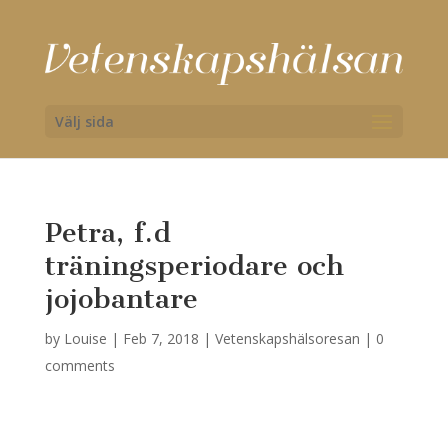
Välj sida
Petra, f.d
träningsperiodare och
jojobantare
by
Louise
|
Feb 7, 2018
|
Vetenskapshälsoresan
|
0
comments