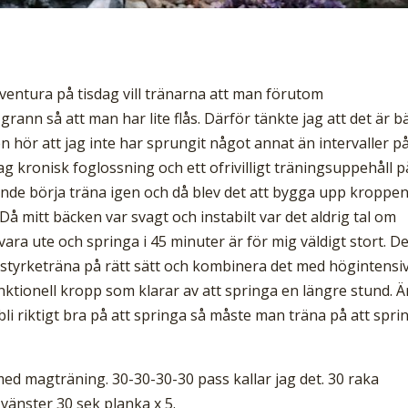
eventura på tisdag vill tränarna att man förutom
rann så att man har lite flås. Därför tänkte jag att det är b
aken hör att jag inte har sprungit något annat än intervaller p
 jag kronisk foglossning och ett ofrivilligt träningsuppehåll p
kunde börja träna igen och då blev det att bygga upp kroppe
Då mitt bäcken var svagt och instabilt var det aldrig tal om
ara ute och springa i 45 minuter är för mig väldigt stort. D
t styrketräna på rätt sätt och kombinera det med högintensi
nktionell kropp som klarar av att springa en längre stund. Ä
 bli riktigt bra på att springa så måste man träna på att spri
med magträning. 30-30-30-30 pass kallar jag det. 30 raka
vänster 30 sek planka x 5.