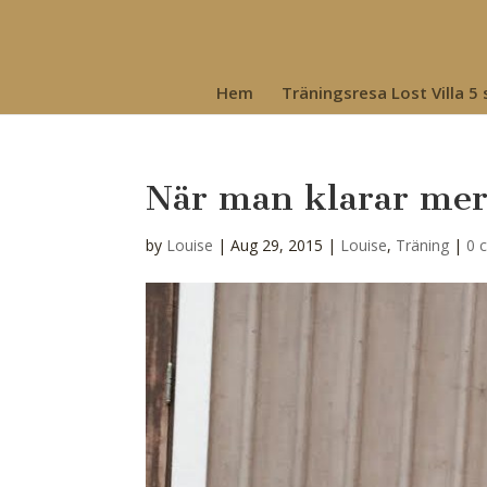
Hem
Träningsresa Lost Villa 5
När man klarar mer 
by
Louise
|
Aug 29, 2015
|
Louise
,
Träning
|
0 