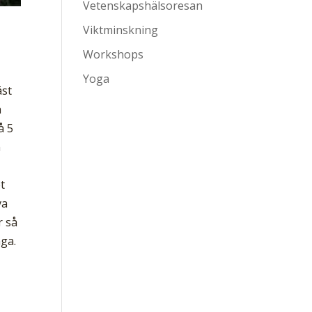
Vetenskapshälsoresan
Viktminskning
Workshops
Yoga
äst
å
å 5
n
et
va
r så
nga.