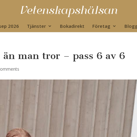
 sep 2026
Tjänster
Bokadirekt
Företag
Blog
än man tror – pass 6 av 6
comments