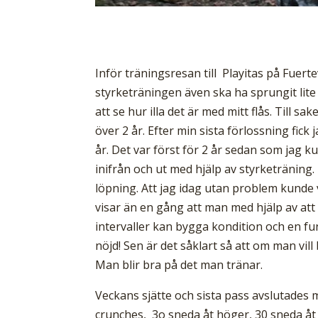
Inför träningsresan till Playitas på Fuert
styrketräningen även ska ha sprungit lite g
att se hur illa det är med mitt flås. Till s
över 2 år. Efter min sista förlossning fick
år. Det var först för 2 år sedan som jag 
inifrån och ut med hjälp av styrketräning. 
löpning. Att jag idag utan problem kunde v
visar än en gång att man med hjälp av at
intervaller kan bygga kondition och en fu
nöjd! Sen är det såklart så att om man vill
Man blir bra på det man tränar.
Veckans sjätte och sista pass avslutades 
crunches, 3o sneda åt höger, 30 sneda åt 