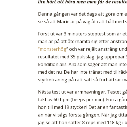
lite hårt att höra men man får de resulta
Denna gången var det dags att göra om en 
se så att Marie är på väg åt rätt håll med
Först ut var 3 minuters steptest som är e
man är på att återhämta sig efter anstr
“monsterhög
” och var rejält ansträng un
resultatet med 35 pulsslag, jag upprepar 3
kondition alls. Alla som säger att man in
med det nu. De har inte tränat med tillräc
styrketräning på rätt sätt så förbättrar m
Nästa test ut var armhävningar. Testet 
takt av 60 bpm (beeps per min). Förra g
hon till med 19 stycken! Det är en fantast
än när vi sågs första gången. När jag ti
jag se att hon sätter 8 reps med 118 kg i 