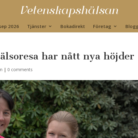
 sep 2026
Tjänster
Bokadirekt
Företag
Blog
lsoresa har nått nya höjder
an
|
0 comments