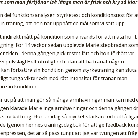
t som man förtjänar (så länge man är frisk och kry så klar
del funktionsanalyser, styrketest och konditionstest för a
 sin träning, att hon har uppnått de mål som vi satt upp.
tt indirekt mått på kondition som används för att mäta hur 
ängning. För 14 veckor sedan upplevde Marie stepbrädan so
der tiden, denna gången gick testet lätt och hon förbättrar
5 pulsslag! Helt otroligt och utan att ha tränat någon
te kan förbättra sin kondition genom styrketräning kan sluta
kligt tunga vikter och med rätt intensitet för tränar man
an sin kondition.
går ut på att man gör så många armhävningar man kan med 
ången klarade Marie inga armhävningar och denna gången d
isk förbättring. Hon är idag så mycket starkare och uthålliga
ttade igenom hennes träningsdagbok för att ge feedback kun
benpressen, det är så pass tungt att jag var tvungen att frå