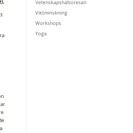
t).
Vetenskapshälsoresan
Viktminskning
tt
Workshops
Yoga
bra
m
en
rar
re
de
ga