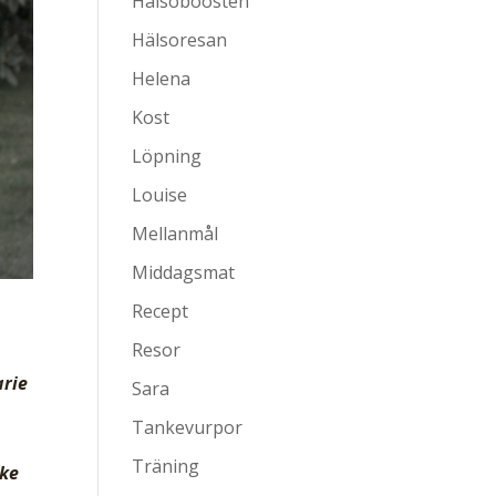
Hälsoboosten
Hälsoresan
Helena
Kost
Löpning
Louise
Mellanmål
Middagsmat
Recept
Resor
arie
Sara
Tankevurpor
Träning
ske