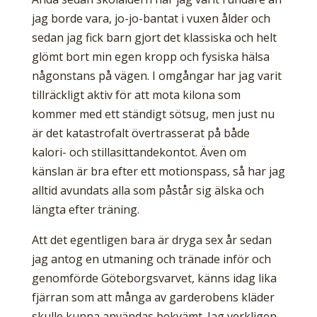
jag borde vara, jo-jo-bantat i vuxen ålder och
sedan jag fick barn gjort det klassiska och helt
glömt bort min egen kropp och fysiska hälsa
någonstans på vägen. I omgångar har jag varit
tillräckligt aktiv för att mota kilona som
kommer med ett ständigt sötsug, men just nu
är det katastrofalt övertrasserat på både
kalori- och stillasittandekontot. Även om
känslan är bra efter ett motionspass, så har jag
alltid avundats alla som påstår sig älska och
längta efter träning.
Att det egentligen bara är dryga sex år sedan
jag antog en utmaning och tränade inför och
genomförde Göteborgsvarvet, känns idag lika
fjärran som att många av garderobens kläder
skulle kunna användas bekvämt. Jag verkligen